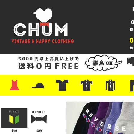
・ワンピース
・カットソー/スウェット
・ブラウス/シャツ
・スカート
・パンツ/ショーツ
・ジャケット/ニット
・Tシャツ
・ハット/スカーフ
・バッグ
・ブーツ/パンプス
・バッグ
・キャップ/ハット
・レザーシューズ/スニーカー
・ネクタイ
・マフラー
・アクセサリー
・ファイヤーキング
・雑貨/バンダナ
・プリントTシャツ
・バンド/ツアー
・キャラクター
・Nike/adidas/スポーツ
・チャンピオン
・サーフ/スケート
・ボーダー/総柄/無地
・フットボール/リンガー
・タンクトップ/NBA
・ポロシャツ
・半袖シャツ
・アロハ/サーフ/ボーリング
・ラルフ/ブランド
・無地/チェック/ストラ
・ワーク/ミリタリー/ウ
・ネル/ウール
・ショ
・アウ
・ジー
・Levi'
・ミリ
・コー
・コッ
・オー
・ジャ
ン
ン