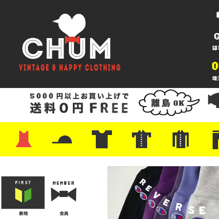
・ワンピース
・カットソー/スウェット
・ブラウス/シャツ
・スカート
・パンツ/ショーツ
・ジャケット/ニット
・Tシャツ
・ハット/スカーフ
・バッグ
・ブーツ/パンプス
・バッグ
・キャップ/ハット
・レザーシューズ/スニーカー
・ネクタイ
・マフラー
・アクセサリー
・ファイヤーキング
・雑貨/バンダナ
・プリントTシャツ
・バンド/ツアー
・キャラクター
・Nike/adidas/スポーツ
・チャンピオン
・サーフ/スケート
・ボーダー/総柄/無地
・フットボール/リンガー
・タンクトップ/NBA
・ポロシャツ
・半袖シャツ
・アロハ/サーフ/ボーリング
・ラルフ/ブランド
・無地/チェック/ストラ
・ワーク/ミリタリー/ウ
・ネル/ウール
・ショ
・アウ
・ジー
・Levi'
・ミリ
・コー
・コッ
・オー
・ジャ
ン
ン