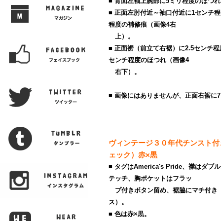
■ 背面左袖上腕部に5ミリ程度のほつ
■ 正面左肘付近～袖口付近に1センチ程
程度の補修痕（画像4右
上）。
■ 正面裾（前立て右裾）に2.5センチ
センチ程度のほつれ（画像4
右下）。
■ 画像にはありませんが、正面右裾に
ヴィンテージ３０年代チンスト付
ェック）赤×黒
■ タグはAmerica's Pride、襟
テッチ、胸ポケットはフラッ
プ付きボタン留め、裾脇にマチ付き（
ス）。
■ 色は赤×黒。