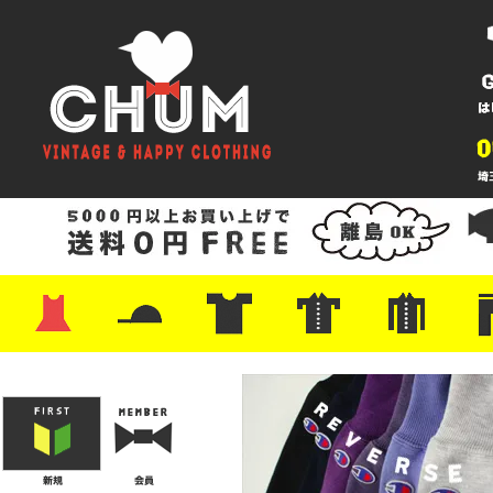
・ワンピース
・カットソー/スウェット
・ブラウス/シャツ
・スカート
・パンツ/ショーツ
・ジャケット/ニット
・Tシャツ
・ハット/スカーフ
・バッグ
・ブーツ/パンプス
・バッグ
・キャップ/ハット
・レザーシューズ/スニーカー
・ネクタイ
・マフラー
・アクセサリー
・ファイヤーキング
・雑貨/バンダナ
・プリントTシャツ
・バンド/ツアー
・キャラクター
・Nike/adidas/スポーツ
・チャンピオン
・サーフ/スケート
・ボーダー/総柄/無地
・フットボール/リンガー
・タンクトップ/NBA
・ポロシャツ
・半袖シャツ
・アロハ/サーフ/ボーリング
・ラルフ/ブランド
・無地/チェック/ストラ
・ワーク/ミリタリー/ウ
・ネル/ウール
・ショ
・アウ
・ジー
・Levi'
・ミリ
・コー
・コッ
・オー
・ジャ
ン
ン