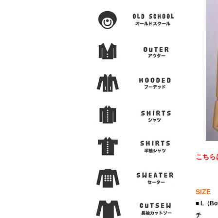
こちら
SIZE
■ L（
チ