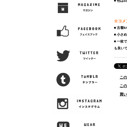
■ 色は
☆コメ
■ 古着
■ 小さ
■ 一
も良い
この
この
買い