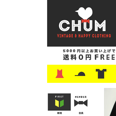
・ワンピース
・カットソー/スウェット
・ブラウス/シャツ
・スカート
・パンツ/ショーツ
・ジャケット/ニット
・Tシャツ
・ハット/スカーフ
・バッグ
・ブーツ/パンプス
・バッグ
・キャップ/ハット
・レザーシューズ/スニーカー
・ネクタイ
・マフラー
・アクセサリー
・ファイヤーキング
・雑貨/バンダナ
・プリントTシャツ
・バンド/ツアー
・キャラクター
・Nike/adidas/ス
・チャンピオン
・サーフ/スケート
・ボーダー/総柄/無
・フットボール/リ
・タンクトップ/NB
・
・
・