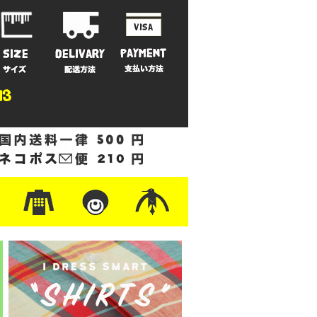
ットン
/フリース
ナイロン
/ワーク
ザー
レ