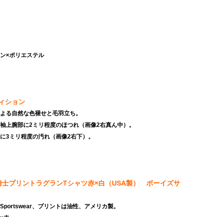
トン×ポリエステル
ィション
による自然な色褪せと毛羽立ち。
左袖上腕部に2ミリ程度のほつれ（画像2右真ん中）。
裾に3ミリ程度の汚れ（画像2右下）。
騎士プリントラグランTシャツ赤×白（USA製） ボーイズサ
はSportswear、プリントは油性、アメリカ製。