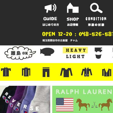
ポーツ
地
ンガー
A
ポロシャツ
半袖シャツ
アロハ/サーフ/ボーリング
・ラルフ/ブランド
・無地/チェック/ストライプ
・ワーク/ミリタリー/ウエスタ
・ネル/ウール
・ショートパンツ
・アウトドア/グラミチ
・ジーンズ/ペインター
・Levi's RED
・ミリタリー/ワーク
・コーデュロイ/スタプレ
・コットン/スラックス/チノ
・オーバーオール/つなぎ
・ジャージ/スウェット/ナイロ
・セントジェームス/ルミノア
・ロンT/サーマル/ラグビー
・プリント/半袖/スウェット
・チャンピオン/リバース
・パーカー
・デニム/コ
・アウトドア
・ジャージ/
・ミリタリー
・ウール/レ
・スーツ/ジ
ン
ン