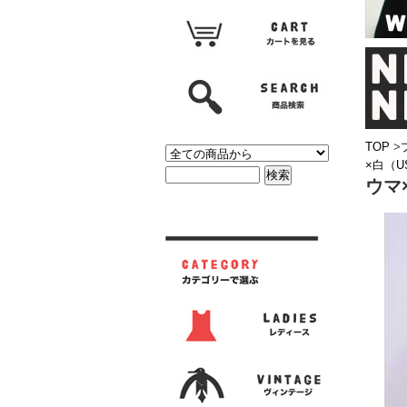
TOP
>
×白（
ウマ