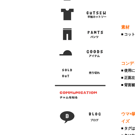
素材
■ コッ
コンデ
■ 使用
■ 正面
■ 背面
ウマ×
イズ
■ タグ