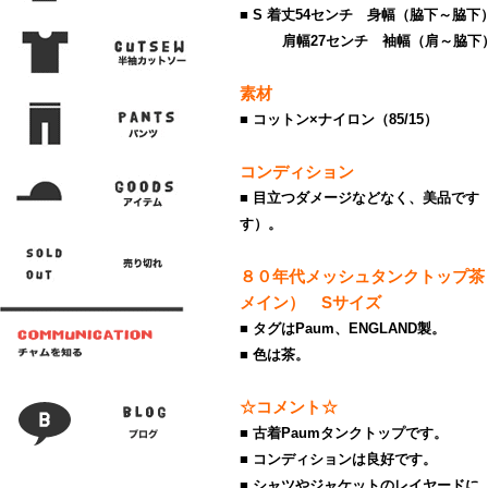
■ S 着丈54センチ 身幅（脇下～脇下
肩幅27センチ 袖幅（肩～脇下）
素材
■ コットン×ナイロン（85/15）
コンディション
■ 目立つダメージなどなく、美品です
す）。
８０年代メッシュタンクトップ茶
メイン） Sサイズ
■ タグはPaum、ENGLAND製。
■ 色は茶。
☆コメント☆
■ 古着Paumタンクトップです。
■ コンディションは良好です。
■ シャツやジャケットのレイヤードに