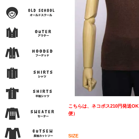
こちらは、ネコポス210円発送O
便）
SIZE