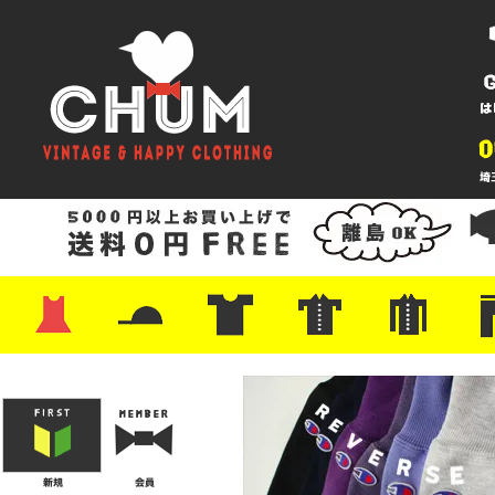
・ワンピース
・カットソー/スウェット
・ブラウス/シャツ
・スカート
・パンツ/ショーツ
・ジャケット/ニット
・Tシャツ
・ハット/スカーフ
・バッグ
・ブーツ/パンプス
・バッグ
・キャップ/ハット
・レザーシューズ/スニーカー
・ネクタイ
・マフラー
・アクセサリー
・ファイヤーキング
・雑貨/バンダナ
・プリントTシャツ
・バンド/ツアー
・キャラクター
・Nike/adidas/スポーツ
・チャンピオン
・サーフ/スケート
・ボーダー/総柄/無地
・フットボール/リンガー
・タンクトップ/NBA
・ポロシャツ
・半袖シャツ
・アロハ/サーフ/ボーリング
・ラルフ/ブランド
・無地/チェック/ストラ
・ワーク/ミリタリー/ウ
・ネル/ウール
・ショ
・アウ
・ジー
・Levi'
・ミリ
・コー
・コッ
・オー
・ジャ
ン
ン