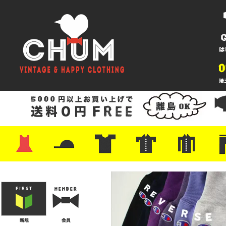
・ワンピース
・カットソー/スウェット
・ブラウス/シャツ
・スカート
・パンツ/ショーツ
・ジャケット/ニット
・Tシャツ
・ハット/スカーフ
・バッグ
・ブーツ/パンプス
・バッグ
・キャップ/ハット
・レザーシューズ/スニーカー
・ネクタイ
・マフラー
・アクセサリー
・ファイヤーキング
・雑貨/バンダナ
・プリントTシャツ
・バンド/ツアー
・キャラクター
・Nike/adidas/スポーツ
・チャンピオン
・サーフ/スケート
・ボーダー/総柄/無地
・フットボール/リンガー
・タンクトップ/NBA
・ポロシャツ
・半袖シャツ
・アロハ/サーフ/ボーリング
・ラルフ/ブランド
・無地/チェック/ストラ
・ワーク/ミリタリー/ウ
・ネル/ウール
・ショ
・アウ
・ジー
・Levi'
・ミリ
・コー
・コッ
・オー
・ジャ
ン
ン