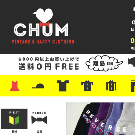
・ワンピース
・カットソー/スウェット
・ブラウス/シャツ
・スカート
・パンツ/ショーツ
・ジャケット/ニット
・Tシャツ
・ハット/スカーフ
・バッグ
・ブーツ/パンプス
・バッグ
・キャップ/ハット
・レザーシューズ/スニーカー
・ネクタイ
・マフラー
・アクセサリー
・ファイヤーキング
・雑貨/バンダナ
・プリントTシャツ
・バンド/ツアー
・キャラクター
・Nike/adidas/スポーツ
・チャンピオン
・サーフ/スケート
・ボーダー/総柄/無地
・フットボール/リンガー
・タンクトップ/NBA
・ポロシャツ
・半袖シャツ
・アロハ/サーフ/ボーリング
・ラルフ/ブランド
・無地/チェック/ストラ
・ワーク/ミリタリー/ウ
・ネル/ウール
・ショ
・アウ
・ジー
・Levi'
・ミリ
・コー
・コッ
・オー
・ジャ
ン
ン