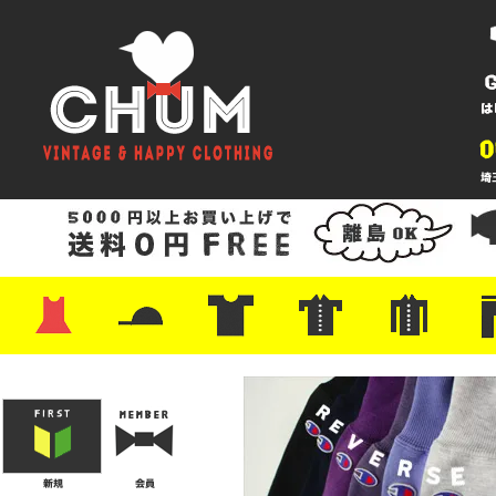
・ワンピース
・カットソー/スウェット
・ブラウス/シャツ
・スカート
・パンツ/ショーツ
・ジャケット/ニット
・Tシャツ
・ハット/スカーフ
・バッグ
・ブーツ/パンプス
・バッグ
・キャップ/ハット
・レザーシューズ/スニーカー
・ネクタイ
・マフラー
・アクセサリー
・ファイヤーキング
・雑貨/バンダナ
・プリントTシャツ
・バンド/ツアー
・キャラクター
・Nike/adidas/スポーツ
・チャンピオン
・サーフ/スケート
・ボーダー/総柄/無地
・フットボール/リンガー
・タンクトップ/NBA
・ポロシャツ
・半袖シャツ
・アロハ/サーフ/ボーリング
・ラルフ/ブランド
・無地/チェック/ストラ
・ワーク/ミリタリー/ウ
・ネル/ウール
・ショ
・アウ
・ジー
・Levi'
・ミリ
・コー
・コッ
・オー
・ジャ
ン
ン