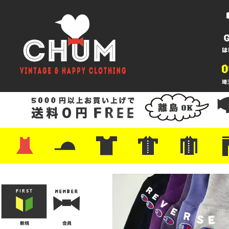
・ワンピース
・カットソー/スウェット
・ブラウス/シャツ
・スカート
・パンツ/ショーツ
・ジャケット/ニット
・Tシャツ
・ハット/スカーフ
・バッグ
・ブーツ/パンプス
・バッグ
・キャップ/ハット
・レザーシューズ/スニーカー
・ネクタイ
・マフラー
・アクセサリー
・ファイヤーキング
・雑貨/バンダナ
・プリントTシャツ
・バンド/ツアー
・キャラクター
・Nike/adidas/スポーツ
・チャンピオン
・サーフ/スケート
・ボーダー/総柄/無地
・フットボール/リンガー
・タンクトップ/NBA
・ポロシャツ
・半袖シャツ
・アロハ/サーフ/ボーリング
・ラルフ/ブランド
・無地/チェック/ストラ
・ワーク/ミリタリー/ウ
・ネル/ウール
・ショ
・アウ
・ジー
・Levi'
・ミリ
・コー
・コッ
・オー
・ジャ
ン
ン