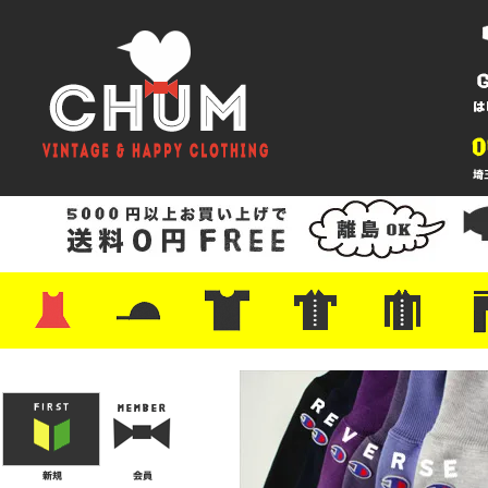
・ワンピース
・カットソー/スウェット
・ブラウス/シャツ
・スカート
・パンツ/ショーツ
・ジャケット/ニット
・Tシャツ
・ハット/スカーフ
・バッグ
・ブーツ/パンプス
・バッグ
・キャップ/ハット
・レザーシューズ/スニーカー
・ネクタイ
・マフラー
・アクセサリー
・ファイヤーキング
・雑貨/バンダナ
・プリントTシャツ
・バンド/ツアー
・キャラクター
・Nike/adidas/スポーツ
・チャンピオン
・サーフ/スケート
・ボーダー/総柄/無地
・フットボール/リンガー
・タンクトップ/NBA
・ポロシャツ
・半袖シャツ
・アロハ/サーフ/ボーリング
・ラルフ/ブランド
・無地/チェック/ストラ
・ワーク/ミリタリー/ウ
・ネル/ウール
・ショ
・アウ
・ジー
・Levi'
・ミリ
・コー
・コッ
・オー
・ジャ
ン
ン