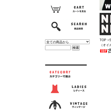
TOP
>
（オイ