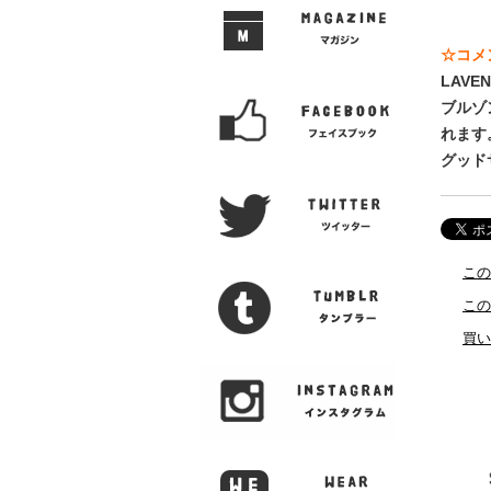
☆コメ
LAV
ブルゾ
れます
グッド
この
この
買い