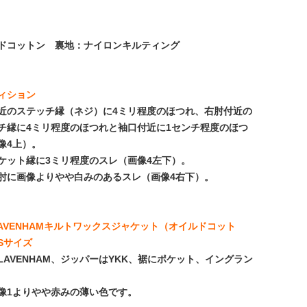
ドコットン 裏地：ナイロンキルティング
ィション
近のステッチ縁（ネジ）に4ミリ程度のほつれ、右肘付近の
チ縁に4ミリ程度のほつれと袖口付近に1センチ程度のほつ
像4上）。
ケット縁に3ミリ程度のスレ（画像4左下）。
肘に画像よりやや白みのあるスレ（画像4右下）。
LAVENHAMキルトワックスジャケット（オイルドコット
Sサイズ
LAVENHAM、ジッパーはYKK、裾にポケット、イングラン
像1よりやや赤みの薄い色です。