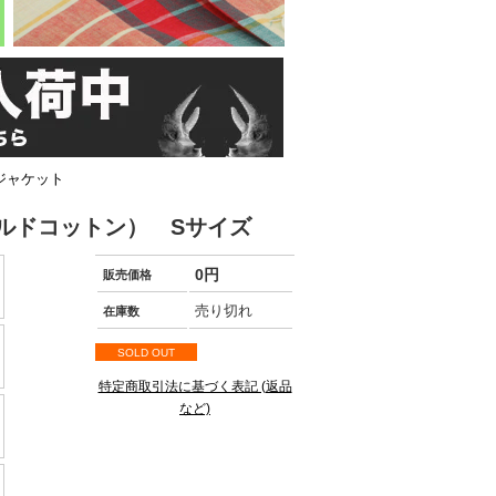
スジャケット
イルドコットン） Sサイズ
0円
販売価格
売り切れ
在庫数
SOLD OUT
特定商取引法に基づく表記 (返品
など)