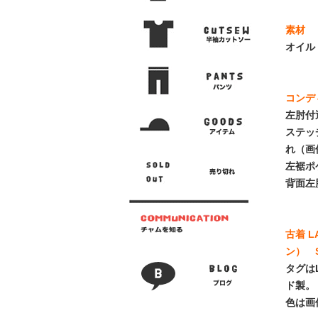
素材
オイル
コンデ
左肘付
ステッ
れ（画
左裾ポ
背面左
古着 
ン） 
タグは
ド製。
色は画