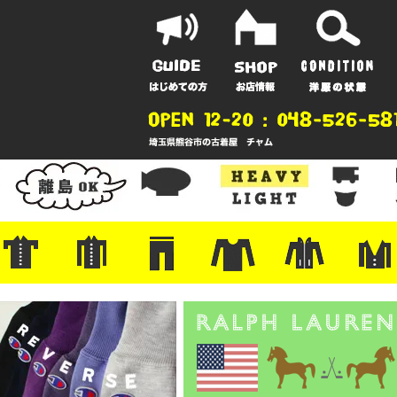
ポーツ
地
ンガー
A
ポロシャツ
半袖シャツ
アロハ/サーフ/ボーリング
・ラルフ/ブランド
・無地/チェック/ストライプ
・ワーク/ミリタリー/ウエスタ
・ネル/ウール
・ショートパンツ
・アウトドア/グラミチ
・ジーンズ/ペインター
・Levi's RED
・ミリタリー/ワーク
・コーデュロイ/スタプレ
・コットン/スラックス/チノ
・オーバーオール/つなぎ
・ジャージ/スウェット/ナイロ
・セントジェームス/ルミノア
・ロンT/サーマル/ラグビー
・プリント/半袖/スウェット
・チャンピオン/リバース
・パーカー
・デニム/コ
・アウトドア
・ジャージ/
・ミリタリー
・ウール/レ
・スーツ/ジ
ン
ン