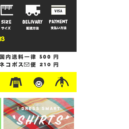
ットン
/フリース
ナイロン
/ワーク
ザー
レ