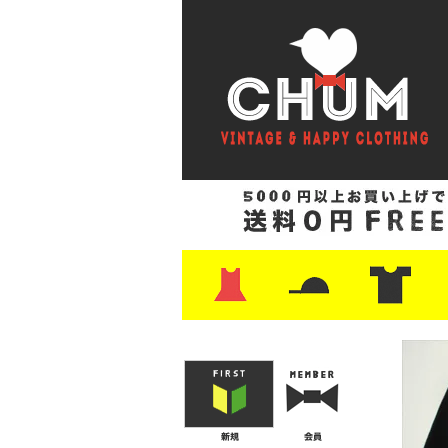
・ワンピース
・カットソー/スウェット
・ブラウス/シャツ
・スカート
・パンツ/ショーツ
・ジャケット/ニット
・Tシャツ
・ハット/スカーフ
・バッグ
・ブーツ/パンプス
・バッグ
・キャップ/ハット
・レザーシューズ/スニーカー
・ネクタイ
・マフラー
・アクセサリー
・ファイヤーキング
・雑貨/バンダナ
・プリントTシャツ
・バンド/ツアー
・キャラクター
・Nike/adidas/ス
・チャンピオン
・サーフ/スケート
・ボーダー/総柄/無
・フットボール/リ
・タンクトップ/NB
・
・
・