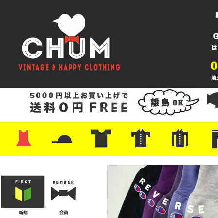
・ワンピース
・カットソー/スウェット
・ブラウス/シャツ
・スカート
・パンツ/ショーツ
・ジャケット/ニット
・Tシャツ
・ハット/スカーフ
・バッグ
・ブーツ/パンプス
・バッグ
・キャップ/ハット
・レザーシューズ/スニーカー
・ネクタイ
・マフラー
・アクセサリー
・ファイヤーキング
・雑貨/バンダナ
・プリントTシャツ
・バンド/ツアー
・キャラクター
・Nike/adidas/スポーツ
・チャンピオン
・サーフ/スケート
・ボーダー/総柄/無地
・フットボール/リンガー
・タンクトップ/NBA
・ポロシャツ
・半袖シャツ
・アロハ/サーフ/ボーリング
・ラルフ/ブランド
・無地/チェック/ストラ
・ワーク/ミリタリー/ウ
・ネル/ウール
・ショ
・アウ
・ジー
・Levi'
・ミリ
・コー
・コッ
・オー
・ジャ
ン
ン