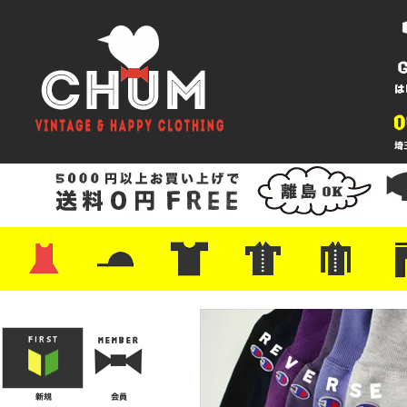
・ワンピース
・カットソー/スウェット
・ブラウス/シャツ
・スカート
・パンツ/ショーツ
・ジャケット/ニット
・Tシャツ
・ハット/スカーフ
・バッグ
・ブーツ/パンプス
・バッグ
・キャップ/ハット
・レザーシューズ/スニーカー
・ネクタイ
・マフラー
・アクセサリー
・ファイヤーキング
・雑貨/バンダナ
・プリントTシャツ
・バンド/ツアー
・キャラクター
・Nike/adidas/スポーツ
・チャンピオン
・サーフ/スケート
・ボーダー/総柄/無地
・フットボール/リンガー
・タンクトップ/NBA
・ポロシャツ
・半袖シャツ
・アロハ/サーフ/ボーリング
・ラルフ/ブランド
・無地/チェック/ストラ
・ワーク/ミリタリー/ウ
・ネル/ウール
・ショ
・アウ
・ジー
・Levi'
・ミリ
・コー
・コッ
・オー
・ジャ
ン
ン