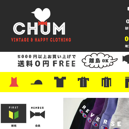
・ワンピース
・カットソー/スウェット
・ブラウス/シャツ
・スカート
・パンツ/ショーツ
・ジャケット/ニット
・Tシャツ
・ハット/スカーフ
・バッグ
・ブーツ/パンプス
・バッグ
・キャップ/ハット
・レザーシューズ/スニーカー
・ネクタイ
・マフラー
・アクセサリー
・ファイヤーキング
・雑貨/バンダナ
・プリントTシャツ
・バンド/ツアー
・キャラクター
・Nike/adidas/スポーツ
・チャンピオン
・サーフ/スケート
・ボーダー/総柄/無地
・フットボール/リンガー
・タンクトップ/NBA
・ポロシャツ
・半袖シャツ
・アロハ/サーフ/ボーリング
・ラルフ/ブランド
・無地/チェック/ストラ
・ワーク/ミリタリー/ウ
・ネル/ウール
・ショ
・アウ
・ジー
・Levi'
・ミリ
・コー
・コッ
・オー
・ジャ
ン
ン