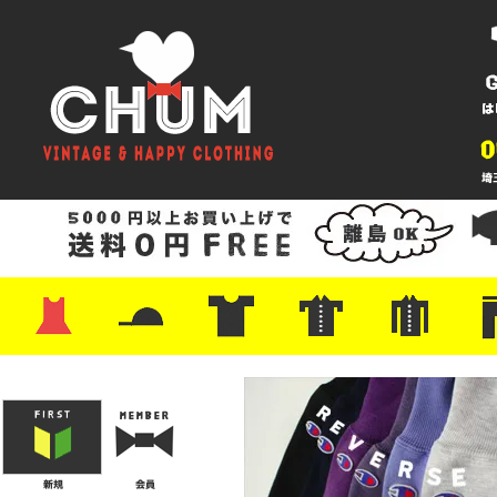
・ワンピース
・カットソー/スウェット
・ブラウス/シャツ
・スカート
・パンツ/ショーツ
・ジャケット/ニット
・Tシャツ
・ハット/スカーフ
・バッグ
・ブーツ/パンプス
・バッグ
・キャップ/ハット
・レザーシューズ/スニーカー
・ネクタイ
・マフラー
・アクセサリー
・ファイヤーキング
・雑貨/バンダナ
・プリントTシャツ
・バンド/ツアー
・キャラクター
・Nike/adidas/スポーツ
・チャンピオン
・サーフ/スケート
・ボーダー/総柄/無地
・フットボール/リンガー
・タンクトップ/NBA
・ポロシャツ
・半袖シャツ
・アロハ/サーフ/ボーリング
・ラルフ/ブランド
・無地/チェック/ストラ
・ワーク/ミリタリー/ウ
・ネル/ウール
・ショ
・アウ
・ジー
・Levi'
・ミリ
・コー
・コッ
・オー
・ジャ
ン
ン