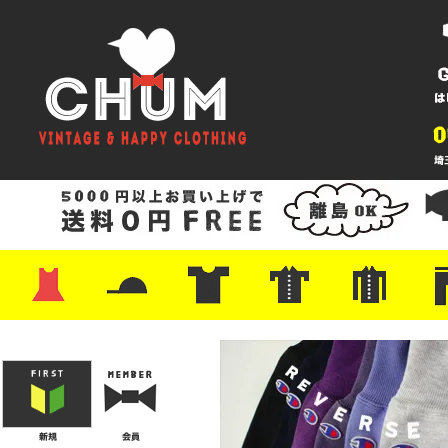
・ワンピース
・カットソー/スウェット
・ブラウス/シャツ
・スカート
・パンツ/ショーツ
・ジャケット/ニット
・Tシャツ
・ハット/スカーフ
・バッグ
・ブーツ/パンプス
・バッグ
・キャップ/ハット
・レザーシューズ/スニーカー
・ネクタイ
・マフラー
・アクセサリー
・ファイヤーキング
・雑貨/バンダナ
・プリントTシャツ
・バンド/ツアー
・キャラクター
・Nike/adidas/スポーツ
・チャンピオン
・サーフ/スケート
・ボーダー/総柄/無地
・フットボール/リンガー
・タンクトップ/NBA
・ポロシャツ
・半袖シャツ
・アロハ/サーフ/ボーリング
・ラルフ/ブランド
・無地/チェック/ストラ
・ワーク/ミリタリー/ウ
・ネル/ウール
・ショ
・アウ
・ジー
・Levi'
・ミリ
・コー
・コッ
・オー
・ジャ
ン
ン