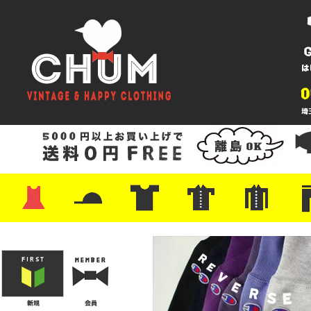
・ワンピース
・カットソー/スウェット
・ブラウス/シャツ
・スカート
・パンツ/ショーツ
・ジャケット/ニット
・Tシャツ
・ハット/スカーフ
・バッグ
・ブーツ/パンプス
・バッグ
・キャップ/ハット
・レザーシューズ/スニーカー
・ネクタイ
・マフラー
・アクセサリー
・ファイヤーキング
・雑貨/バンダナ
・プリントTシャツ
・バンド/ツアー
・キャラクター
・Nike/adidas/スポーツ
・チャンピオン
・サーフ/スケート
・ボーダー/総柄/無地
・フットボール/リンガー
・タンクトップ/NBA
・ポロシャツ
・半袖シャツ
・アロハ/サーフ/ボーリング
・ラルフ/ブランド
・無地/チェック/ストラ
・ワーク/ミリタリー/ウ
・ネル/ウール
・ショ
・アウ
・ジー
・Levi'
・ミリ
・コー
・コッ
・オー
・ジャ
ン
ン