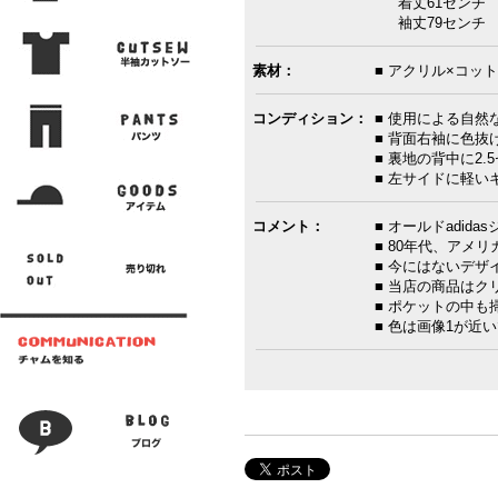
着丈61センチ 
袖丈79センチ 
素材：
■ アクリル×コット
コンディション：
■ 使用による自然
■ 背面右袖に色抜
■ 裏地の背中に2
■ 左サイドに軽い
コメント：
■ オールドadid
■ 80年代、アメ
■ 今にはないデ
■ 当店の商品は
■ ポケットの中も
■ 色は画像1が近