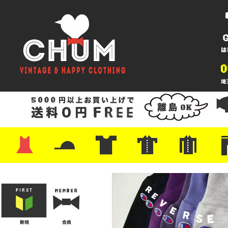
・ワンピース
・カットソー/スウェット
・ブラウス/シャツ
・スカート
・パンツ/ショーツ
・ジャケット/ニット
・Tシャツ
・ハット/スカーフ
・バッグ
・ブーツ/パンプス
・バッグ
・キャップ/ハット
・レザーシューズ/スニーカー
・ネクタイ
・マフラー
・アクセサリー
・ファイヤーキング
・雑貨/バンダナ
・プリントTシャツ
・バンド/ツアー
・キャラクター
・Nike/adidas/スポーツ
・チャンピオン
・サーフ/スケート
・ボーダー/総柄/無地
・フットボール/リンガー
・タンクトップ/NBA
・ポロシャツ
・半袖シャツ
・アロハ/サーフ/ボーリング
・ラルフ/ブランド
・無地/チェック/ストラ
・ワーク/ミリタリー/ウ
・ネル/ウール
・ショ
・アウ
・ジー
・Levi'
・ミリ
・コー
・コッ
・オー
・ジャ
ン
ン