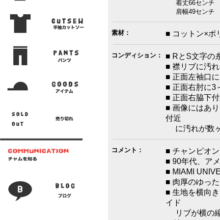
着丈66センチ 
肩幅49センチ 
素材：
■ コットン×ポ
コンディション：
■ RとS文字
■ 襟リブに汚
■ 正面左袖口
■ 正面右肘に
■ 正面右脇下
■ 画像にはあ
付近
に汚れが数ヶ
コメント：
■ チャンピオンR
■ 90年代、ア
■ MIAMI UN
■ 肉厚のゆっ
■ 生地を横向
イド
リブが横の縮