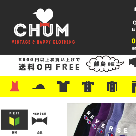
・ワンピース
・カットソー/スウェット
・ブラウス/シャツ
・スカート
・パンツ/ショーツ
・ジャケット/ニット
・Tシャツ
・ハット/スカーフ
・バッグ
・ブーツ/パンプス
・バッグ
・キャップ/ハット
・レザーシューズ/スニーカー
・ネクタイ
・マフラー
・アクセサリー
・ファイヤーキング
・雑貨/バンダナ
・プリントTシャツ
・バンド/ツアー
・キャラクター
・Nike/adidas/スポーツ
・チャンピオン
・サーフ/スケート
・ボーダー/総柄/無地
・フットボール/リンガー
・タンクトップ/NBA
・ポロシャツ
・半袖シャツ
・アロハ/サーフ/ボーリング
・ラルフ/ブランド
・無地/チェック/ストラ
・ワーク/ミリタリー/ウ
・ネル/ウール
・ショ
・アウ
・ジー
・Levi'
・ミリ
・コー
・コッ
・オー
・ジャ
ン
ン