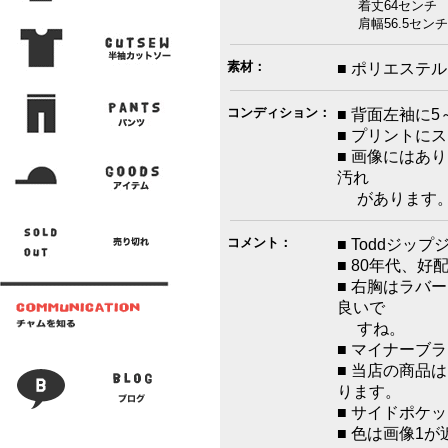
着丈64センチ 
肩幅56.5センチ
素材：
■ ポリエステル
コンディション：
■ 背面左袖に
■ プリントに
■ 画像にはあ
汚れ
があります
コメント：
■ Toddジッ
■ 80年代、
■ 右胸はラバ
良いで
すね。
■ マイナーブ
■ 当店の商品
ります。
■ サイドポケ
■ 色は画像1