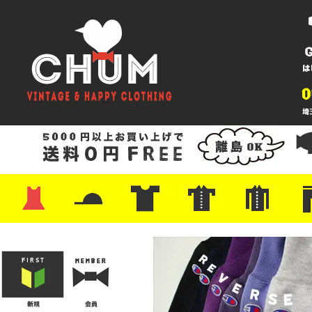
・ワンピース
・カットソー/スウェット
・ブラウス/シャツ
・スカート
・パンツ/ショーツ
・ジャケット/ニット
・Tシャツ
・ハット/スカーフ
・バッグ
・ブーツ/パンプス
・バッグ
・キャップ/ハット
・レザーシューズ/スニーカー
・ネクタイ
・マフラー
・アクセサリー
・ファイヤーキング
・雑貨/バンダナ
・プリントTシャツ
・バンド/ツアー
・キャラクター
・Nike/adidas/スポーツ
・チャンピオン
・サーフ/スケート
・ボーダー/総柄/無地
・フットボール/リンガー
・タンクトップ/NBA
・ポロシャツ
・半袖シャツ
・アロハ/サーフ/ボーリング
・ラルフ/ブランド
・無地/チェック/ストラ
・ワーク/ミリタリー/ウ
・ネル/ウール
・ショ
・アウ
・ジー
・Levi'
・ミリ
・コー
・コッ
・オー
・ジャ
ン
ン