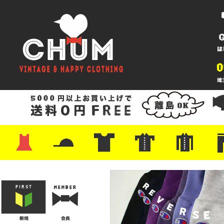
・ワンピース
・カットソー/スウェット
・ブラウス/シャツ
・スカート
・パンツ/ショーツ
・ジャケット/ニット
・Tシャツ
・ハット/スカーフ
・バッグ
・ブーツ/パンプス
・バッグ
・キャップ/ハット
・レザーシューズ/スニーカー
・ネクタイ
・マフラー
・アクセサリー
・ファイヤーキング
・雑貨/バンダナ
・プリントTシャツ
・バンド/ツアー
・キャラクター
・Nike/adidas/スポーツ
・チャンピオン
・サーフ/スケート
・ボーダー/総柄/無地
・フットボール/リンガー
・タンクトップ/NBA
・ポロシャツ
・半袖シャツ
・アロハ/サーフ/ボーリング
・ラルフ/ブランド
・無地/チェック/ストラ
・ワーク/ミリタリー/ウ
・ネル/ウール
・ショ
・アウ
・ジー
・Levi'
・ミリ
・コー
・コッ
・オー
・ジャ
ン
ン