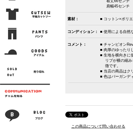
着丈66センチ 
肩幅45センチ 袖
素材：
■ コットン×ポリエ
コンディション：
■ 使用による自然
コメント：
■ チャンピオンRev
■ 肉厚のゆったり
■ 生地を横向き
リブが横の縮みを
徴です。
■ 当店の商品は
■ 色はバーガンデ
この商品について問い合わせる