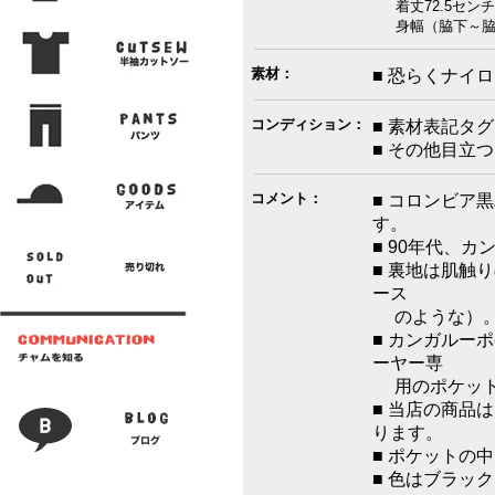
着丈72.5センチ
身幅（脇下～脇下
素材：
■ 恐らくナイ
コンディション：
■ 素材表記タ
■ その他目立
コメント：
■ コロンビア
す。
■ 90年代、
■ 裏地は肌触
ース
のような）
■ カンガルー
ーヤー専
用のポケット
■ 当店の商品
ります。
■ ポケットの
■ 色はブラッ