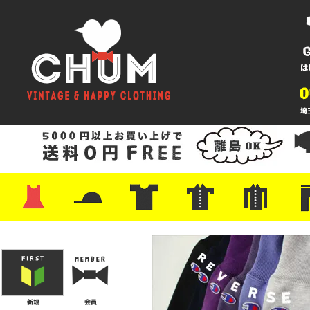
・ワンピース
・カットソー/スウェット
・ブラウス/シャツ
・スカート
・パンツ/ショーツ
・ジャケット/ニット
・Tシャツ
・ハット/スカーフ
・バッグ
・ブーツ/パンプス
・バッグ
・キャップ/ハット
・レザーシューズ/スニーカー
・ネクタイ
・マフラー
・アクセサリー
・ファイヤーキング
・雑貨/バンダナ
・プリントTシャツ
・バンド/ツアー
・キャラクター
・Nike/adidas/スポーツ
・チャンピオン
・サーフ/スケート
・ボーダー/総柄/無地
・フットボール/リンガー
・タンクトップ/NBA
・ポロシャツ
・半袖シャツ
・アロハ/サーフ/ボーリング
・ラルフ/ブランド
・無地/チェック/ストラ
・ワーク/ミリタリー/ウ
・ネル/ウール
・ショ
・アウ
・ジー
・Levi'
・ミリ
・コー
・コッ
・オー
・ジャ
ン
ン