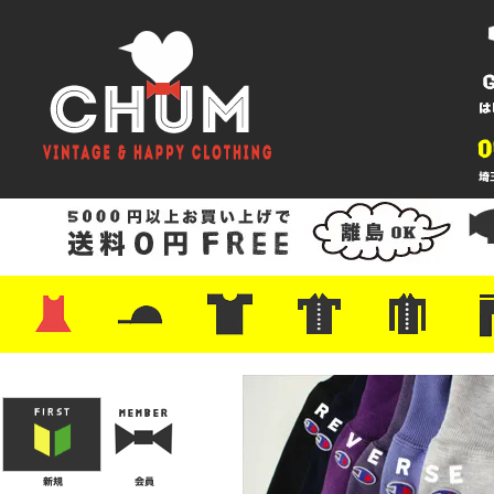
・ワンピース
・カットソー/スウェット
・ブラウス/シャツ
・スカート
・パンツ/ショーツ
・ジャケット/ニット
・Tシャツ
・ハット/スカーフ
・バッグ
・ブーツ/パンプス
・バッグ
・キャップ/ハット
・レザーシューズ/スニーカー
・ネクタイ
・マフラー
・アクセサリー
・ファイヤーキング
・雑貨/バンダナ
・プリントTシャツ
・バンド/ツアー
・キャラクター
・Nike/adidas/スポーツ
・チャンピオン
・サーフ/スケート
・ボーダー/総柄/無地
・フットボール/リンガー
・タンクトップ/NBA
・ポロシャツ
・半袖シャツ
・アロハ/サーフ/ボーリング
・ラルフ/ブランド
・無地/チェック/ストラ
・ワーク/ミリタリー/ウ
・ネル/ウール
・ショ
・アウ
・ジー
・Levi'
・ミリ
・コー
・コッ
・オー
・ジャ
ン
ン