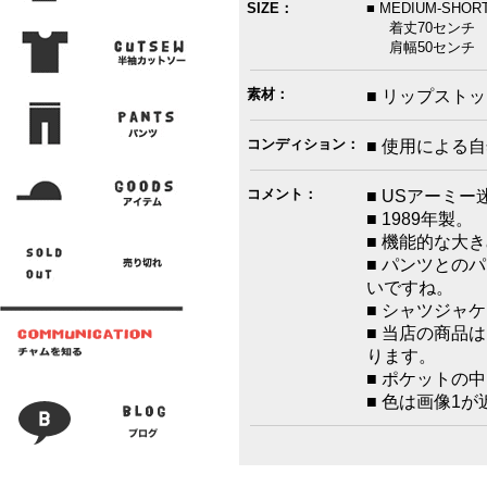
SIZE：
■ MEDIUM-SHOR
着丈70センチ 身
肩幅50センチ 
素材：
■ リップスト
コンディション：
■ 使用による
コメント：
■ USアーミ
■ 1989年製。
■ 機能的な大
■ パンツとの
いですね。
■ シャツジャ
■ 当店の商品
ります。
■ ポケットの
■ 色は画像1