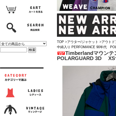
TOP
>
アウター/ジャケット
>
アウトド
中綿入り PERFOMANCE 90年代 PO
Timberlandマウ
POLARGUARD 3D X