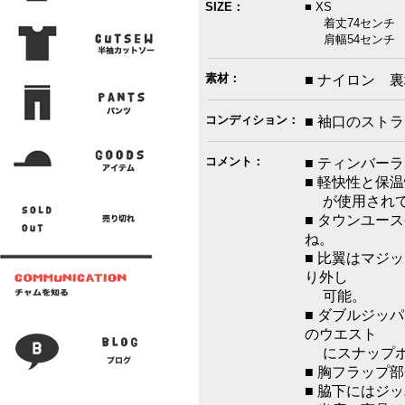
SIZE：
■ XS
着丈74センチ 
肩幅54センチ 
素材：
■ ナイロン 
コンディション：
■ 袖口のスト
コメント：
■ ティンバー
■ 軽快性と保温
が使用されて
■ タウンユー
ね。
■ 比翼はマジ
り外し
可能。
■ ダブルジッ
のウエスト
にスナップボ
■ 胸フラップ
■ 脇下にはジ