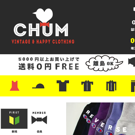
・ワンピース
・カットソー/スウェット
・ブラウス/シャツ
・スカート
・パンツ/ショーツ
・ジャケット/ニット
・Tシャツ
・ハット/スカーフ
・バッグ
・ブーツ/パンプス
・バッグ
・キャップ/ハット
・レザーシューズ/スニーカー
・ネクタイ
・マフラー
・アクセサリー
・ファイヤーキング
・雑貨/バンダナ
・プリントTシャツ
・バンド/ツアー
・キャラクター
・Nike/adidas/スポーツ
・チャンピオン
・サーフ/スケート
・ボーダー/総柄/無地
・フットボール/リンガー
・タンクトップ/NBA
・ポロシャツ
・半袖シャツ
・アロハ/サーフ/ボーリング
・ラルフ/ブランド
・無地/チェック/ストラ
・ワーク/ミリタリー/ウ
・ネル/ウール
・ショ
・アウ
・ジー
・Levi'
・ミリ
・コー
・コッ
・オー
・ジャ
ン
ン