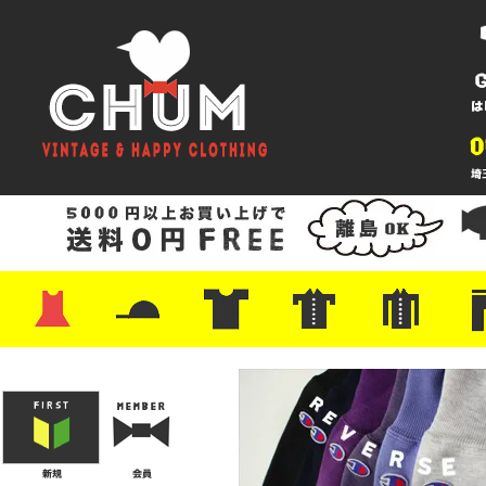
・ワンピース
・カットソー/スウェット
・ブラウス/シャツ
・スカート
・パンツ/ショーツ
・ジャケット/ニット
・Tシャツ
・ハット/スカーフ
・バッグ
・ブーツ/パンプス
・バッグ
・キャップ/ハット
・レザーシューズ/スニーカー
・ネクタイ
・マフラー
・アクセサリー
・ファイヤーキング
・雑貨/バンダナ
・プリントTシャツ
・バンド/ツアー
・キャラクター
・Nike/adidas/スポーツ
・チャンピオン
・サーフ/スケート
・ボーダー/総柄/無地
・フットボール/リンガー
・タンクトップ/NBA
・ポロシャツ
・半袖シャツ
・アロハ/サーフ/ボーリング
・ラルフ/ブランド
・無地/チェック/ストラ
・ワーク/ミリタリー/ウ
・ネル/ウール
・ショ
・アウ
・ジー
・Levi'
・ミリ
・コー
・コッ
・オー
・ジャ
ン
ン