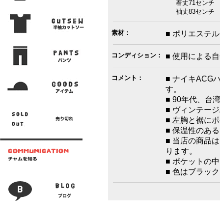
着丈71センチ 
袖丈83センチ 脇
素材：
■ ポリエステル
コンディション：
■ 使用による
コメント：
■ ナイキAC
す。
■ 90年代、
■ ヴィンテー
■ 左胸と裾に
■ 保温性のあ
■ 当店の商品
ります。
■ ポケットの
■ 色はブラッ