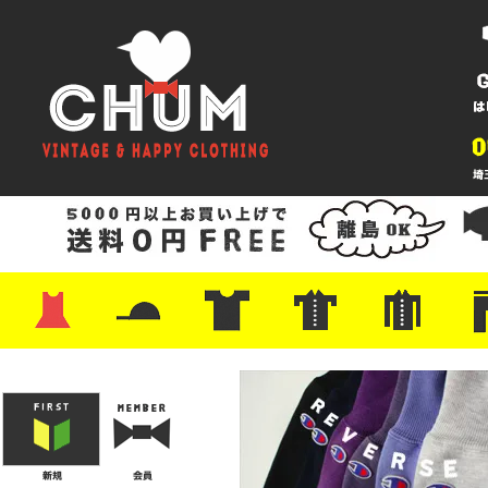
・ワンピース
・カットソー/スウェット
・ブラウス/シャツ
・スカート
・パンツ/ショーツ
・ジャケット/ニット
・Tシャツ
・ハット/スカーフ
・バッグ
・ブーツ/パンプス
・バッグ
・キャップ/ハット
・レザーシューズ/スニーカー
・ネクタイ
・マフラー
・アクセサリー
・ファイヤーキング
・雑貨/バンダナ
・プリントTシャツ
・バンド/ツアー
・キャラクター
・Nike/adidas/スポーツ
・チャンピオン
・サーフ/スケート
・ボーダー/総柄/無地
・フットボール/リンガー
・タンクトップ/NBA
・ポロシャツ
・半袖シャツ
・アロハ/サーフ/ボーリング
・ラルフ/ブランド
・無地/チェック/ストラ
・ワーク/ミリタリー/ウ
・ネル/ウール
・ショ
・アウ
・ジー
・Levi'
・ミリ
・コー
・コッ
・オー
・ジャ
ン
ン