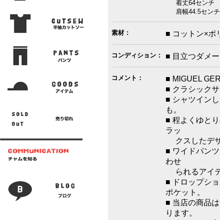
着丈64センチ 
肩幅44.5センチ
素材：
■ コットン×ポ
コンディション：
■ 目立つダメ
コメント：
■ MIGUEL
■ クラシック
■ シャツイン
も。
■ 程よくゆと
ラッ
クスしたデザ
■ ワイドパン
わせ
られるアイテ
■ ドロップシ
ポケット。
■ 当店の商品
ります。