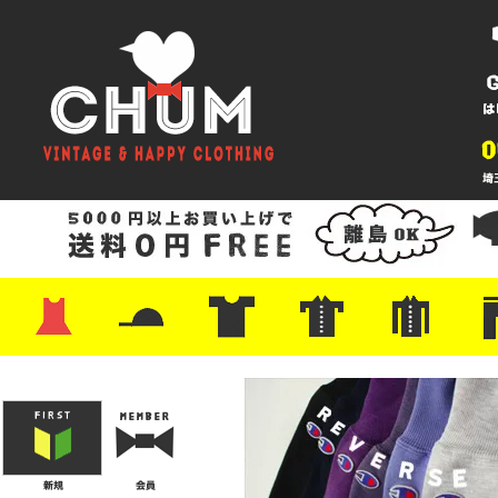
・ワンピース
・カットソー/スウェット
・ブラウス/シャツ
・スカート
・パンツ/ショーツ
・ジャケット/ニット
・Tシャツ
・ハット/スカーフ
・バッグ
・ブーツ/パンプス
・バッグ
・キャップ/ハット
・レザーシューズ/スニーカー
・ネクタイ
・マフラー
・アクセサリー
・ファイヤーキング
・雑貨/バンダナ
・プリントTシャツ
・バンド/ツアー
・キャラクター
・Nike/adidas/スポーツ
・チャンピオン
・サーフ/スケート
・ボーダー/総柄/無地
・フットボール/リンガー
・タンクトップ/NBA
・ポロシャツ
・半袖シャツ
・アロハ/サーフ/ボーリング
・ラルフ/ブランド
・無地/チェック/ストラ
・ワーク/ミリタリー/ウ
・ネル/ウール
・ショ
・アウ
・ジー
・Levi'
・ミリ
・コー
・コッ
・オー
・ジャ
ン
ン