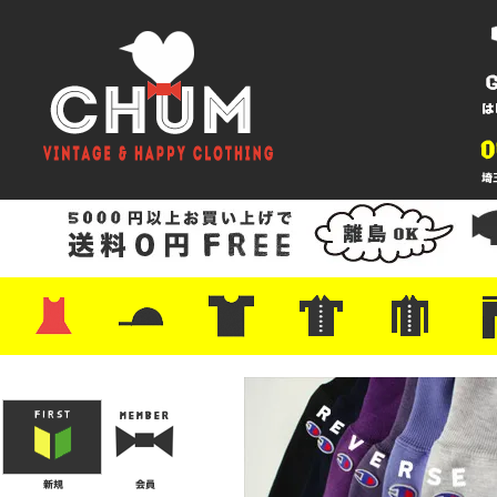
・ワンピース
・カットソー/スウェット
・ブラウス/シャツ
・スカート
・パンツ/ショーツ
・ジャケット/ニット
・Tシャツ
・ハット/スカーフ
・バッグ
・ブーツ/パンプス
・バッグ
・キャップ/ハット
・レザーシューズ/スニーカー
・ネクタイ
・マフラー
・アクセサリー
・ファイヤーキング
・雑貨/バンダナ
・プリントTシャツ
・バンド/ツアー
・キャラクター
・Nike/adidas/スポーツ
・チャンピオン
・サーフ/スケート
・ボーダー/総柄/無地
・フットボール/リンガー
・タンクトップ/NBA
・ポロシャツ
・半袖シャツ
・アロハ/サーフ/ボーリング
・ラルフ/ブランド
・無地/チェック/ストラ
・ワーク/ミリタリー/ウ
・ネル/ウール
・ショ
・アウ
・ジー
・Levi'
・ミリ
・コー
・コッ
・オー
・ジャ
ン
ン