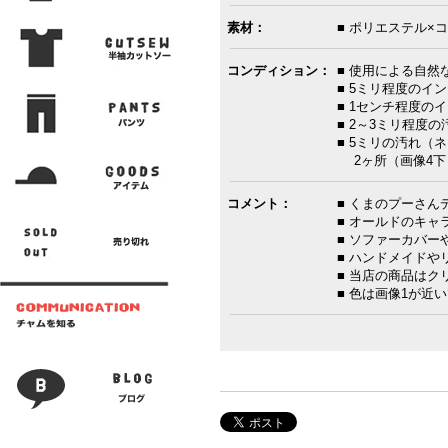
素材：
■ ポリエステル×コ
コンディション：
■ 使用による自然
■ 5ミリ程度のイ
■ 1センチ程度の
■ 2～3ミリ程度
■ 5ミリの汚れ（
2ヶ所（画像4下
コメント：
■ くまのプーさ
■ オールドのキ
■ ソファーカバ
■ ハンドメイド
■ 当店の商品は
■ 色は画像1が近い