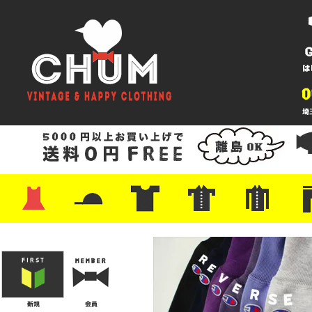
・ワンピース
・カットソー/スウェット
・ブラウス/シャツ
・スカート
・パンツ/ショーツ
・ジャケット/ニット
・Tシャツ
・ハット/スカーフ
・バッグ
・ブーツ/パンプス
・バッグ
・キャップ/ハット
・レザーシューズ/スニーカー
・ネクタイ
・マフラー
・アクセサリー
・ファイヤーキング
・雑貨/バンダナ
・プリントTシャツ
・バンド/ツアー
・キャラクター
・Nike/adidas/スポーツ
・チャンピオン
・サーフ/スケート
・ボーダー/総柄/無地
・フットボール/リンガー
・タンクトップ/NBA
・ポロシャツ
・半袖シャツ
・アロハ/サーフ/ボーリング
・ラルフ/ブランド
・無地/チェック/ストラ
・ワーク/ミリタリー/ウ
・ネル/ウール
・ショ
・アウ
・ジー
・Levi'
・ミリ
・コー
・コッ
・オー
・ジャ
ン
ン