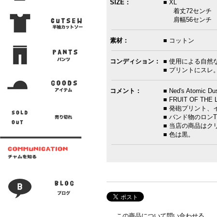
SIZE：
■ XL
着丈72センチ 身
肩幅56センチ 
素材：
■ コットン
コンディション：
■ 使用による自然
■ プリントにスレ
コメント：
■ Ned's Atom
■ FRUIT OF T
■ 発砲プリント、
■ バンド物のロン
■ 当店の商品は
■ 色は黒。
この商品について問い合わせる