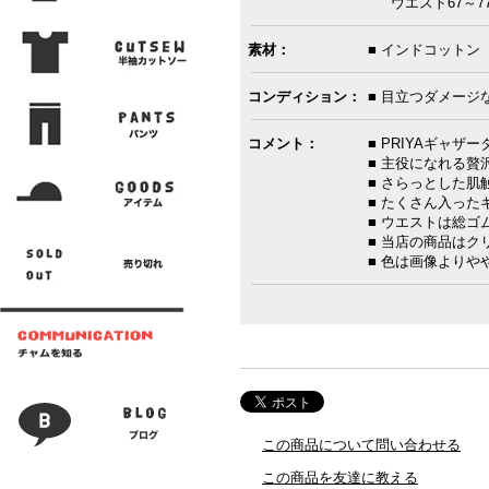
ウエスト67～77
素材：
■ インドコットン
コンディション：
■ 目立つダメージ
コメント：
■ PRIYAギャ
■ 主役になれる贅
■ さらっとした肌
■ たくさん入っ
■ ウエストは総ゴ
■ 当店の商品は
■ 色は画像よりや
この商品について問い合わせる
この商品を友達に教える