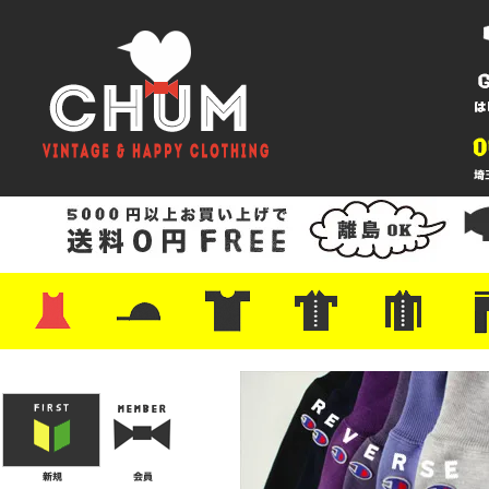
・ワンピース
・カットソー/スウェット
・ブラウス/シャツ
・スカート
・パンツ/ショーツ
・ジャケット/ニット
・Tシャツ
・ハット/スカーフ
・バッグ
・ブーツ/パンプス
・バッグ
・キャップ/ハット
・レザーシューズ/スニーカー
・ネクタイ
・マフラー
・アクセサリー
・ファイヤーキング
・雑貨/バンダナ
・プリントTシャツ
・バンド/ツアー
・キャラクター
・Nike/adidas/スポーツ
・チャンピオン
・サーフ/スケート
・ボーダー/総柄/無地
・フットボール/リンガー
・タンクトップ/NBA
・ポロシャツ
・半袖シャツ
・アロハ/サーフ/ボーリング
・ラルフ/ブランド
・無地/チェック/ストラ
・ワーク/ミリタリー/ウ
・ネル/ウール
・ショ
・アウ
・ジー
・Levi'
・ミリ
・コー
・コッ
・オー
・ジャ
ン
ン