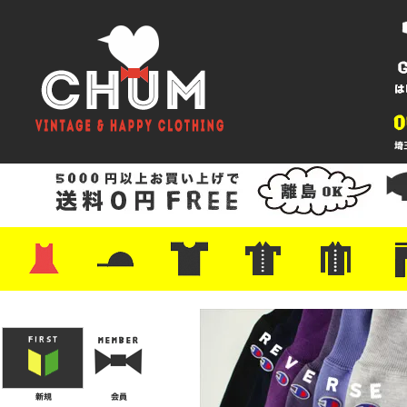
・ワンピース
・カットソー/スウェット
・ブラウス/シャツ
・スカート
・パンツ/ショーツ
・ジャケット/ニット
・Tシャツ
・ハット/スカーフ
・バッグ
・ブーツ/パンプス
・バッグ
・キャップ/ハット
・レザーシューズ/スニーカー
・ネクタイ
・マフラー
・アクセサリー
・ファイヤーキング
・雑貨/バンダナ
・プリントTシャツ
・バンド/ツアー
・キャラクター
・Nike/adidas/スポーツ
・チャンピオン
・サーフ/スケート
・ボーダー/総柄/無地
・フットボール/リンガー
・タンクトップ/NBA
・ポロシャツ
・半袖シャツ
・アロハ/サーフ/ボーリング
・ラルフ/ブランド
・無地/チェック/ストラ
・ワーク/ミリタリー/ウ
・ネル/ウール
・ショ
・アウ
・ジー
・Levi'
・ミリ
・コー
・コッ
・オー
・ジャ
ン
ン