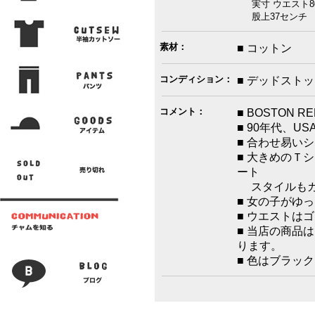
実寸 ウエスト80
股上37センチ 腿
素材：
■ コットン
コンディション：
■ デッドスト
コメント：
■ BOSTON
■ 90年代、U
■ 合わせ易い
■ 大きめのＴ
ート
スタイルもカ
■ 女の子がゆ
■ ウエストは
■ 当店の商品
ります。
■ 色はブラッ