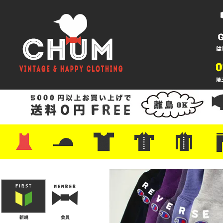
・ワンピース
・カットソー/スウェット
・ブラウス/シャツ
・スカート
・パンツ/ショーツ
・ジャケット/ニット
・Tシャツ
・ハット/スカーフ
・バッグ
・ブーツ/パンプス
・バッグ
・キャップ/ハット
・レザーシューズ/スニーカー
・ネクタイ
・マフラー
・アクセサリー
・ファイヤーキング
・雑貨/バンダナ
・プリントTシャツ
・バンド/ツアー
・キャラクター
・Nike/adidas/スポーツ
・チャンピオン
・サーフ/スケート
・ボーダー/総柄/無地
・フットボール/リンガー
・タンクトップ/NBA
・ポロシャツ
・半袖シャツ
・アロハ/サーフ/ボーリング
・ラルフ/ブランド
・無地/チェック/ストラ
・ワーク/ミリタリー/ウ
・ネル/ウール
・ショ
・アウ
・ジー
・Levi'
・ミリ
・コー
・コッ
・オー
・ジャ
ン
ン