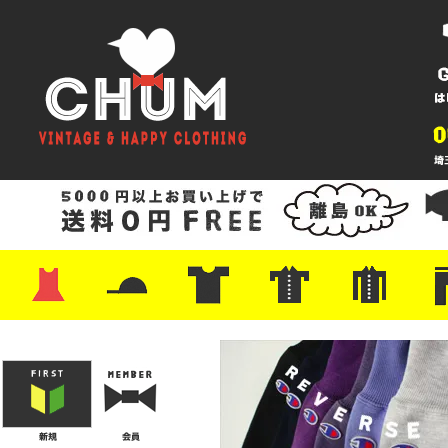
・ワンピース
・カットソー/スウェット
・ブラウス/シャツ
・スカート
・パンツ/ショーツ
・ジャケット/ニット
・Tシャツ
・ハット/スカーフ
・バッグ
・ブーツ/パンプス
・バッグ
・キャップ/ハット
・レザーシューズ/スニーカー
・ネクタイ
・マフラー
・アクセサリー
・ファイヤーキング
・雑貨/バンダナ
・プリントTシャツ
・バンド/ツアー
・キャラクター
・Nike/adidas/スポーツ
・チャンピオン
・サーフ/スケート
・ボーダー/総柄/無地
・フットボール/リンガー
・タンクトップ/NBA
・ポロシャツ
・半袖シャツ
・アロハ/サーフ/ボーリング
・ラルフ/ブランド
・無地/チェック/ストラ
・ワーク/ミリタリー/ウ
・ネル/ウール
・ショ
・アウ
・ジー
・Levi'
・ミリ
・コー
・コッ
・オー
・ジャ
ン
ン