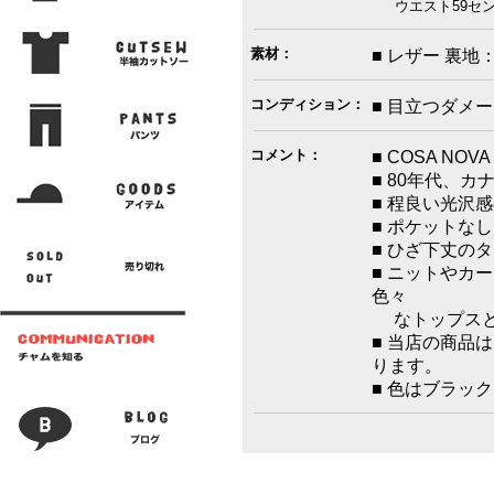
ウエスト59セン
素材：
■ レザー 裏
コンディション：
■ 目立つダメ
コメント：
■ COSA N
■ 80年代、
■ 程良い光沢
■ ポケットな
■ ひざ下丈の
■ ニットやカ
色々
なトップスと
■ 当店の商品
ります。
■ 色はブラッ