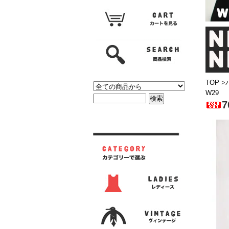
TOP
>
W29