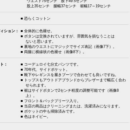
ウエスト75センチ 股下49.5センチ
股上35センチ 腿幅37センチ 裾幅17～19センチ
■ 恐らくコットン
ィション：
■ 全体的に色褪せ。
■ ボタンは交換されていますが、雰囲気を損なうことは
ないと思います。
■ 裏地のウエストにマジックでサイズ表記（画像7下）。
■ 両腿に横線状の色褪せ（画像8下）。
ト：
■ コーデュロイ七分丈パンツです。
■ 70年代、サイドポケット。
■ 靴下やレギンスを履きブーツで合わせても良いですね。
■ トップスもアウトドアブランドからブレザーまで幅広く合わ
せられます。
■ 裾はサイドボタンで2センチ程度の調整可能です（画像8
上）。
■ フロント＆バックプリーツ入り。
■ 当店の商品はクリーニングまたは、洗濯済みになります。
■ ポケットの中も掃除済みです。
■ 色はネイビー。