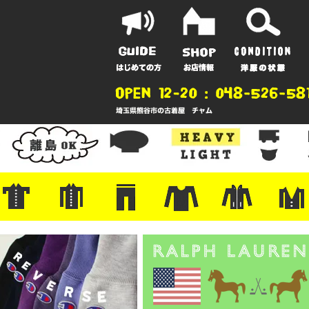
ポーツ
地
ンガー
A
ポロシャツ
半袖シャツ
アロハ/サーフ/ボーリング
・ラルフ/ブランド
・無地/チェック/ストライプ
・ワーク/ミリタリー/ウエスタ
・ネル/ウール
・ショートパンツ
・アウトドア/グラミチ
・ジーンズ/ペインター
・Levi's RED
・ミリタリー/ワーク
・コーデュロイ/スタプレ
・コットン/スラックス/チノ
・オーバーオール/つなぎ
・ジャージ/スウェット/ナイロ
・セントジェームス/ルミノア
・ロンT/サーマル/ラグビー
・プリント/半袖/スウェット
・チャンピオン/リバース
・パーカー
・デニム/コ
・アウトドア
・ジャージ/
・ミリタリー
・ウール/レ
・スーツ/ジ
ン
ン