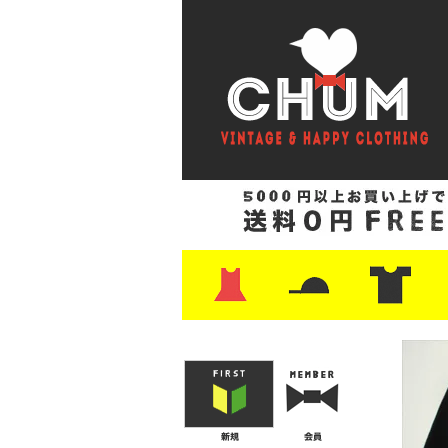
・ワンピース
・カットソー/スウェット
・ブラウス/シャツ
・スカート
・パンツ/ショーツ
・ジャケット/ニット
・Tシャツ
・ハット/スカーフ
・バッグ
・ブーツ/パンプス
・バッグ
・キャップ/ハット
・レザーシューズ/スニーカー
・ネクタイ
・マフラー
・アクセサリー
・ファイヤーキング
・雑貨/バンダナ
・プリントTシャツ
・バンド/ツアー
・キャラクター
・Nike/adidas/ス
・チャンピオン
・サーフ/スケート
・ボーダー/総柄/無
・フットボール/リ
・タンクトップ/NB
・
・
・