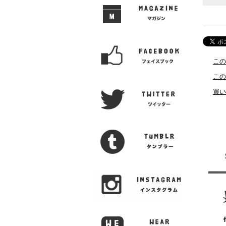
この
この
買い