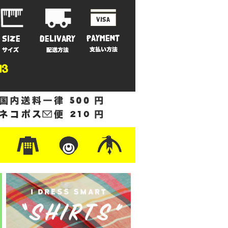
ットン
/フリース
ナイロン
/ワーク
ザー
レ