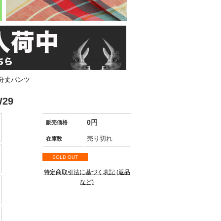
分丈パンツ
29
0円
販売価格
売り切れ
在庫数
SOLD OUT
特定商取引法に基づく表記 (返品
など)