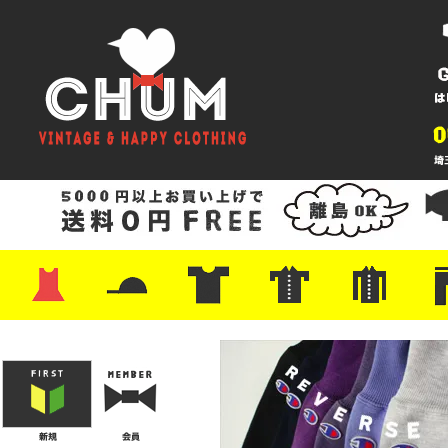
・ワンピース
・カットソー/スウェット
・ブラウス/シャツ
・スカート
・パンツ/ショーツ
・ジャケット/ニット
・Tシャツ
・ハット/スカーフ
・バッグ
・ブーツ/パンプス
・バッグ
・キャップ/ハット
・レザーシューズ/スニーカー
・ネクタイ
・マフラー
・アクセサリー
・ファイヤーキング
・雑貨/バンダナ
・プリントTシャツ
・バンド/ツアー
・キャラクター
・Nike/adidas/スポーツ
・チャンピオン
・サーフ/スケート
・ボーダー/総柄/無地
・フットボール/リンガー
・タンクトップ/NBA
・ポロシャツ
・半袖シャツ
・アロハ/サーフ/ボーリング
・ラルフ/ブランド
・無地/チェック/ストラ
・ワーク/ミリタリー/ウ
・ネル/ウール
・ショ
・アウ
・ジー
・Levi'
・ミリ
・コー
・コッ
・オー
・ジャ
ン
ン