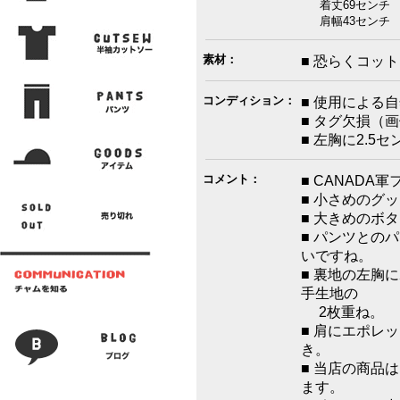
着丈69センチ 
肩幅43センチ 袖
素材：
■ 恐らくコッ
コンディション：
■ 使用による
■ タグ欠損（
■ 左胸に2.5
コメント：
■ CANAD
■ 小さめのグ
■ 大きめのボ
■ パンツとの
いですね。
■ 裏地の左胸
手生地の
2枚重ね。
■ 肩にエポレ
き。
■ 当店の商品
ます。