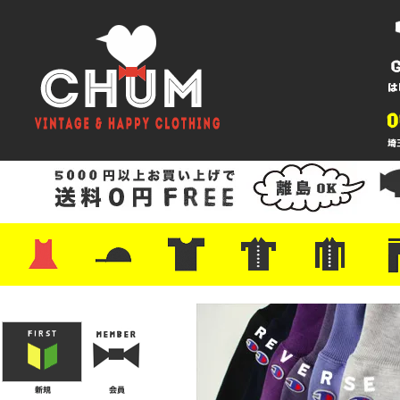
・ワンピース
・カットソー/スウェット
・ブラウス/シャツ
・スカート
・パンツ/ショーツ
・ジャケット/ニット
・Tシャツ
・ハット/スカーフ
・バッグ
・ブーツ/パンプス
・バッグ
・キャップ/ハット
・レザーシューズ/スニーカー
・ネクタイ
・マフラー
・アクセサリー
・ファイヤーキング
・雑貨/バンダナ
・プリントTシャツ
・バンド/ツアー
・キャラクター
・Nike/adidas/スポーツ
・チャンピオン
・サーフ/スケート
・ボーダー/総柄/無地
・フットボール/リンガー
・タンクトップ/NBA
・ポロシャツ
・半袖シャツ
・アロハ/サーフ/ボーリング
・ラルフ/ブランド
・無地/チェック/ストラ
・ワーク/ミリタリー/ウ
・ネル/ウール
・ショ
・アウ
・ジー
・Levi'
・ミリ
・コー
・コッ
・オー
・ジャ
ン
ン