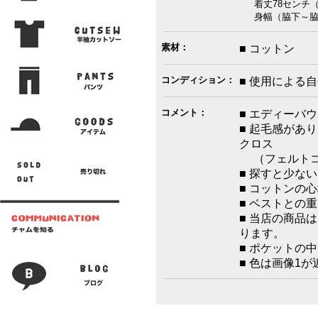
着丈78センチ（
身幅（脇下～脇下）
素材：
■ コットン
コンディション：
■ 使用による
コメント：
■ エディーバ
■ 起毛感があ
クロス
（フェルトコ
■ 探すと少な
■ コットンの
■ ベストとの
■ 当店の商品
ります。
■ ポケットの
■ 色は画像1