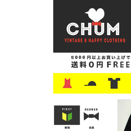
・ワンピース
・カットソー/スウェット
・ブラウス/シャツ
・スカート
・パンツ/ショーツ
・ジャケット/ニット
・Tシャツ
・ハット/スカーフ
・バッグ
・ブーツ/パンプス
・バッグ
・キャップ/ハット
・レザーシューズ/スニーカー
・ネクタイ
・マフラー
・アクセサリー
・ファイヤーキング
・雑貨/バンダナ
・プリントTシャツ
・バンド/ツアー
・キャラクター
・Nike/adidas/ス
・チャンピオン
・サーフ/スケート
・ボーダー/総柄/無
・フットボール/リ
・タンクトップ/NB
・
・
・