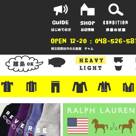
ポーツ
地
ンガー
A
ポロシャツ
半袖シャツ
アロハ/サーフ/ボーリング
・ラルフ/ブランド
・無地/チェック/ストライプ
・ワーク/ミリタリー/ウエスタ
・ネル/ウール
・ショートパンツ
・アウトドア/グラミチ
・ジーンズ/ペインター
・Levi's RED
・ミリタリー/ワーク
・コーデュロイ/スタプレ
・コットン/スラックス/チノ
・オーバーオール/つなぎ
・ジャージ/スウェット/ナイロ
・セントジェームス/ルミノア
・ロンT/サーマル/ラグビー
・プリント/半袖/スウェット
・チャンピオン/リバース
・パーカー
・デニム/コ
・アウトドア
・ジャージ/
・ミリタリー
・ウール/レ
・スーツ/ジ
ン
ン