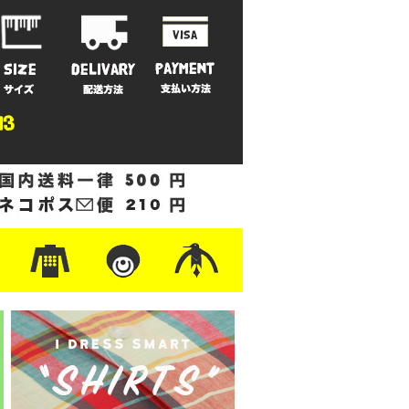
ットン
/フリース
ナイロン
/ワーク
ザー
レ