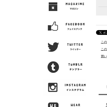
この
この
買い