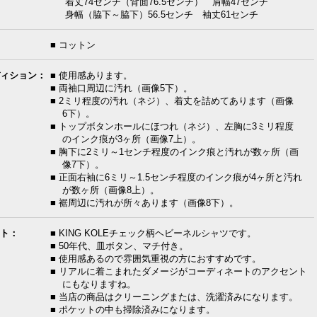
着丈74センチ（背面76.5センチ） 肩幅47センチ
身幅（脇下～脇下）56.5センチ 袖丈61センチ
■ コットン
ィション：
■ 使用感あります。
■ 両袖口周辺に汚れ（画像5下）。
■ 2ミリ程度の汚れ（ネジ）、着丈を詰めてあります（画像
6下）。
■ トップボタンホールにほつれ（ネジ）、左胸に3ミリ程度
のインク痕が3ヶ所（画像7上）。
■ 胸下に2ミリ～1センチ程度のインク痕と汚れが数ヶ所（画
像7下）。
■ 正面右袖に6ミリ～1.5センチ程度のインク痕が4ヶ所と汚れ
が数ヶ所（画像8上）。
■ 裾周辺に汚れが所々あります（画像8下）。
ト：
■ KING KOLEチェック柄ヘビーネルシャツです。
■ 50年代、皿ボタン、マチ付き。
■ 使用感あるので雰囲気重視の方におすすめです。
■ リアルに着こまれたダメージがコーディネートのアクセント
にもなりますね。
■ 当店の商品はクリーニングまたは、洗濯済みになります。
■ ポケットの中も掃除済みになります。