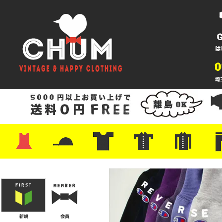
・ワンピース
・カットソー/スウェット
・ブラウス/シャツ
・スカート
・パンツ/ショーツ
・ジャケット/ニット
・Tシャツ
・ハット/スカーフ
・バッグ
・ブーツ/パンプス
・バッグ
・キャップ/ハット
・レザーシューズ/スニーカー
・ネクタイ
・マフラー
・アクセサリー
・ファイヤーキング
・雑貨/バンダナ
・プリントTシャツ
・バンド/ツアー
・キャラクター
・Nike/adidas/スポーツ
・チャンピオン
・サーフ/スケート
・ボーダー/総柄/無地
・フットボール/リンガー
・タンクトップ/NBA
・ポロシャツ
・半袖シャツ
・アロハ/サーフ/ボーリング
・ラルフ/ブランド
・無地/チェック/ストラ
・ワーク/ミリタリー/ウ
・ネル/ウール
・ショ
・アウ
・ジー
・Levi'
・ミリ
・コー
・コッ
・オー
・ジャ
ン
ン