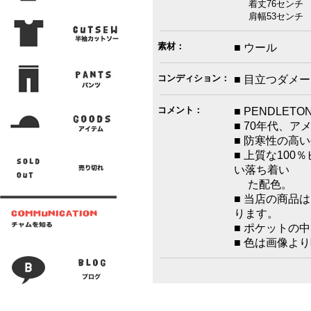
着丈76センチ 身
肩幅53センチ 
素材：
■ ウール
コンディション：
■ 目立つダメ
コメント：
■ PENDLE
■ 70年代、
■ 防寒性の高
■ 上質な10
い落ち着い
た配色。
■ 当店の商品
ります。
■ ポケットの
■ 色は画像よ