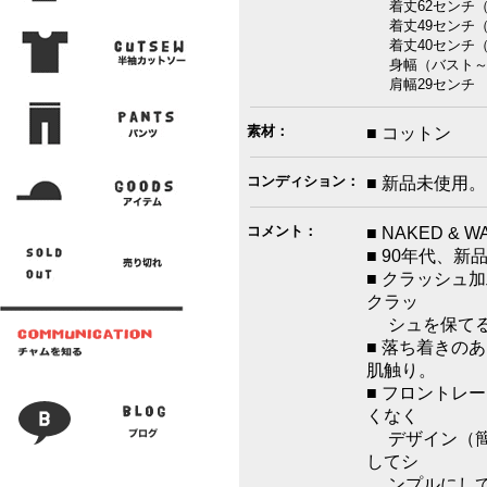
着丈62センチ（
着丈49センチ（
着丈40センチ（
身幅（バスト～
肩幅29センチ 
素材：
■ コットン
コンディション：
■ 新品未使用。
コメント：
■ NAKED &
■ 90年代、新
■ クラッシュ
クラッ
シュを保てる
■ 落ち着きの
肌触り。
■ フロントレ
くなく
デザイン（簡
してシ
ンプルにして