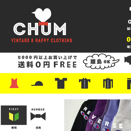
・ワンピース
・カットソー/スウェット
・ブラウス/シャツ
・スカート
・パンツ/ショーツ
・ジャケット/ニット
・Tシャツ
・ハット/スカーフ
・バッグ
・ブーツ/パンプス
・バッグ
・キャップ/ハット
・レザーシューズ/スニーカー
・ネクタイ
・マフラー
・アクセサリー
・ファイヤーキング
・雑貨/バンダナ
・プリントTシャツ
・バンド/ツアー
・キャラクター
・Nike/adidas/スポーツ
・チャンピオン
・サーフ/スケート
・ボーダー/総柄/無地
・フットボール/リンガー
・タンクトップ/NBA
・ポロシャツ
・半袖シャツ
・アロハ/サーフ/ボーリング
・ラルフ/ブランド
・無地/チェック/ストラ
・ワーク/ミリタリー/ウ
・ネル/ウール
・ショ
・アウ
・ジー
・Levi'
・ミリ
・コー
・コッ
・オー
・ジャ
ン
ン