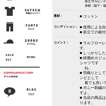
着丈78.5センチ
身幅（脇下～脇下）
素材：
■ コットン
コンディション：
■ 使用による
■ 前立ての裾
コメント：
■ ラルフロー
す。
■ しっかりし
■ 綺麗めカジ
シャツです
ね。
■ 羽織りとし
ンピとして
着ても良いで
■ ポニー刺繍
すよ。
■ 当店の商品
ります。