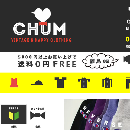
・ワンピース
・カットソー/スウェット
・ブラウス/シャツ
・スカート
・パンツ/ショーツ
・ジャケット/ニット
・Tシャツ
・ハット/スカーフ
・バッグ
・ブーツ/パンプス
・バッグ
・キャップ/ハット
・レザーシューズ/スニーカー
・ネクタイ
・マフラー
・アクセサリー
・ファイヤーキング
・雑貨/バンダナ
・プリントTシャツ
・バンド/ツアー
・キャラクター
・Nike/adidas/スポーツ
・チャンピオン
・サーフ/スケート
・ボーダー/総柄/無地
・フットボール/リンガー
・タンクトップ/NBA
・ポロシャツ
・半袖シャツ
・アロハ/サーフ/ボーリング
・ラルフ/ブランド
・無地/チェック/ストラ
・ワーク/ミリタリー/ウ
・ネル/ウール
・ショ
・アウ
・ジー
・Levi'
・ミリ
・コー
・コッ
・オー
・ジャ
ン
ン