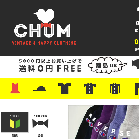
・ワンピース
・カットソー/スウェット
・ブラウス/シャツ
・スカート
・パンツ/ショーツ
・ジャケット/ニット
・Tシャツ
・ハット/スカーフ
・バッグ
・ブーツ/パンプス
・バッグ
・キャップ/ハット
・レザーシューズ/スニーカー
・ネクタイ
・マフラー
・アクセサリー
・ファイヤーキング
・雑貨/バンダナ
・プリントTシャツ
・バンド/ツアー
・キャラクター
・Nike/adidas/スポーツ
・チャンピオン
・サーフ/スケート
・ボーダー/総柄/無地
・フットボール/リンガー
・タンクトップ/NBA
・ポロシャツ
・半袖シャツ
・アロハ/サーフ/ボーリング
・ラルフ/ブランド
・無地/チェック/ストラ
・ワーク/ミリタリー/ウ
・ネル/ウール
・ショ
・アウ
・ジー
・Levi'
・ミリ
・コー
・コッ
・オー
・ジャ
ン
ン