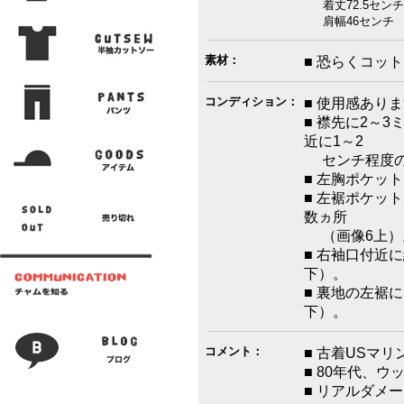
着丈72.5センチ
肩幅46センチ 
素材：
■ 恐らくコッ
コンディション：
■ 使用感あり
■ 襟先に2～
近に1～2
センチ程度の
■ 左胸ポケッ
■ 左裾ポケッ
数ヵ所
（画像6上）
■ 右袖口付近
下）。
■ 裏地の左裾
下）。
コメント：
■ 古着USマ
■ 80年代、
■ リアルダメ