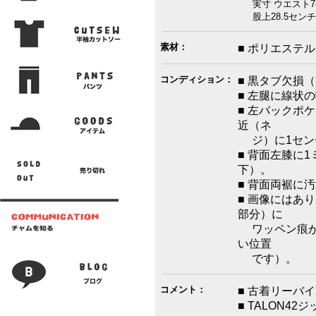
実寸 ウエスト78
股上28.5センチ
素材：
■ ポリエステル
コンディション：
■ 黒タブ欠損
■ 左腿に線状
■ 左バックポ
近（ネ
ジ）に1セン
■ 背面左膝に
下）。
■ 背面両裾に
■ 画像にはあ
部分）に
ワッペン痕が
い位置
です）。
コメント：
■ 古着リーバ
■ TALON42