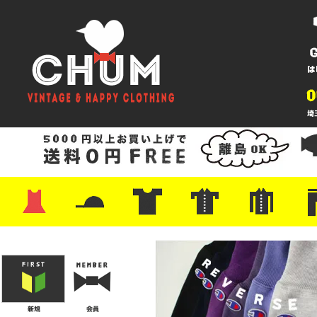
・ワンピース
・カットソー/スウェット
・ブラウス/シャツ
・スカート
・パンツ/ショーツ
・ジャケット/ニット
・Tシャツ
・ハット/スカーフ
・バッグ
・ブーツ/パンプス
・バッグ
・キャップ/ハット
・レザーシューズ/スニーカー
・ネクタイ
・マフラー
・アクセサリー
・ファイヤーキング
・雑貨/バンダナ
・プリントTシャツ
・バンド/ツアー
・キャラクター
・Nike/adidas/スポーツ
・チャンピオン
・サーフ/スケート
・ボーダー/総柄/無地
・フットボール/リンガー
・タンクトップ/NBA
・ポロシャツ
・半袖シャツ
・アロハ/サーフ/ボーリング
・ラルフ/ブランド
・無地/チェック/ストラ
・ワーク/ミリタリー/ウ
・ネル/ウール
・ショ
・アウ
・ジー
・Levi'
・ミリ
・コー
・コッ
・オー
・ジャ
ン
ン