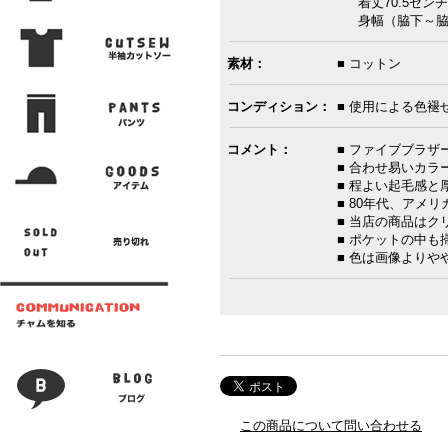
着丈70.5センチ
身幅（脇下～脇下）
素材：
■ コットン
コンディション：
■ 使用による色褪
コメント：
■ ファイブブラザ
■ 合わせ易いカ
■ 程よい起毛感と
■ 80年代、アメリ
■ 当店の商品は
■ ポケットの中も
■ 色は画像よりや
この商品について問い合わせる