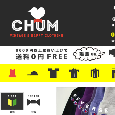
・ワンピース
・カットソー/スウェット
・ブラウス/シャツ
・スカート
・パンツ/ショーツ
・ジャケット/ニット
・Tシャツ
・ハット/スカーフ
・バッグ
・ブーツ/パンプス
・バッグ
・キャップ/ハット
・レザーシューズ/スニーカー
・ネクタイ
・マフラー
・アクセサリー
・ファイヤーキング
・雑貨/バンダナ
・プリントTシャツ
・バンド/ツアー
・キャラクター
・Nike/adidas/スポーツ
・チャンピオン
・サーフ/スケート
・ボーダー/総柄/無地
・フットボール/リンガー
・タンクトップ/NBA
・ポロシャツ
・半袖シャツ
・アロハ/サーフ/ボーリング
・ラルフ/ブランド
・無地/チェック/ストラ
・ワーク/ミリタリー/ウ
・ネル/ウール
・ショ
・アウ
・ジー
・Levi'
・ミリ
・コー
・コッ
・オー
・ジャ
ン
ン