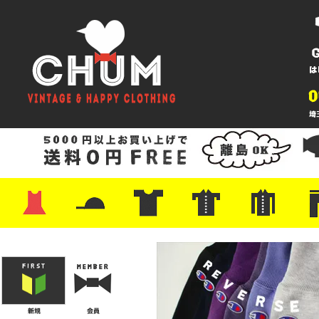
・ワンピース
・カットソー/スウェット
・ブラウス/シャツ
・スカート
・パンツ/ショーツ
・ジャケット/ニット
・Tシャツ
・ハット/スカーフ
・バッグ
・ブーツ/パンプス
・バッグ
・キャップ/ハット
・レザーシューズ/スニーカー
・ネクタイ
・マフラー
・アクセサリー
・ファイヤーキング
・雑貨/バンダナ
・プリントTシャツ
・バンド/ツアー
・キャラクター
・Nike/adidas/スポーツ
・チャンピオン
・サーフ/スケート
・ボーダー/総柄/無地
・フットボール/リンガー
・タンクトップ/NBA
・ポロシャツ
・半袖シャツ
・アロハ/サーフ/ボーリング
・ラルフ/ブランド
・無地/チェック/ストラ
・ワーク/ミリタリー/ウ
・ネル/ウール
・ショ
・アウ
・ジー
・Levi'
・ミリ
・コー
・コッ
・オー
・ジャ
ン
ン