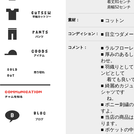
着丈81センチ 
肩幅52センチ 
素材：
■ コットン
コンディション：
■ 目立つダメ
コメント：
■ ラルフロー
■ 厚みのある
わせ。
■ 羽織りとし
ンピとして
着ても良いで
■ 綺麗めカジ
シャツです
ね。
■ ポニー刺繍
すよ。
■ 当店の商品
ります。
■ ポケットの