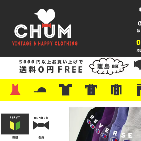
・ワンピース
・カットソー/スウェット
・ブラウス/シャツ
・スカート
・パンツ/ショーツ
・ジャケット/ニット
・Tシャツ
・ハット/スカーフ
・バッグ
・ブーツ/パンプス
・バッグ
・キャップ/ハット
・レザーシューズ/スニーカー
・ネクタイ
・マフラー
・アクセサリー
・ファイヤーキング
・雑貨/バンダナ
・プリントTシャツ
・バンド/ツアー
・キャラクター
・Nike/adidas/スポーツ
・チャンピオン
・サーフ/スケート
・ボーダー/総柄/無地
・フットボール/リンガー
・タンクトップ/NBA
・ポロシャツ
・半袖シャツ
・アロハ/サーフ/ボーリング
・ラルフ/ブランド
・無地/チェック/ストラ
・ワーク/ミリタリー/ウ
・ネル/ウール
・ショ
・アウ
・ジー
・Levi'
・ミリ
・コー
・コッ
・オー
・ジャ
ン
ン