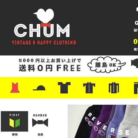
・ワンピース
・カットソー/スウェット
・ブラウス/シャツ
・スカート
・パンツ/ショーツ
・ジャケット/ニット
・Tシャツ
・ハット/スカーフ
・バッグ
・ブーツ/パンプス
・バッグ
・キャップ/ハット
・レザーシューズ/スニーカー
・ネクタイ
・マフラー
・アクセサリー
・ファイヤーキング
・雑貨/バンダナ
・プリントTシャツ
・バンド/ツアー
・キャラクター
・Nike/adidas/スポーツ
・チャンピオン
・サーフ/スケート
・ボーダー/総柄/無地
・フットボール/リンガー
・タンクトップ/NBA
・ポロシャツ
・半袖シャツ
・アロハ/サーフ/ボーリング
・ラルフ/ブランド
・無地/チェック/ストラ
・ワーク/ミリタリー/ウ
・ネル/ウール
・ショ
・アウ
・ジー
・Levi'
・ミリ
・コー
・コッ
・オー
・ジャ
ン
ン