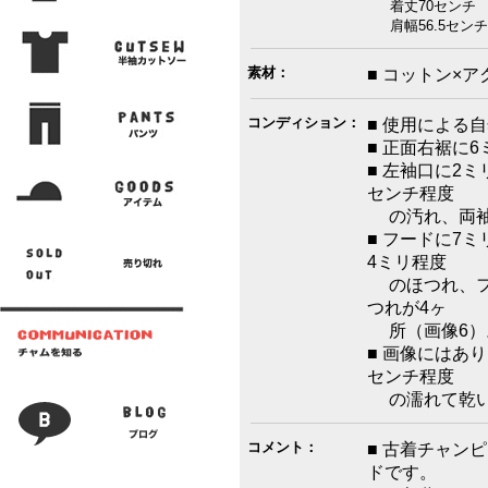
着丈70センチ 
肩幅56.5センチ
素材：
■ コットン×ア
コンディション：
■ 使用による
■ 正面右裾に
■ 左袖口に2
センチ程度
の汚れ、両袖
■ フードに7
4ミリ程度
のほつれ、フ
つれが4ヶ
所（画像6）
■ 画像にはあ
センチ程度
の濡れて乾い
コメント：
■ 古着チャンピオ
ドです。