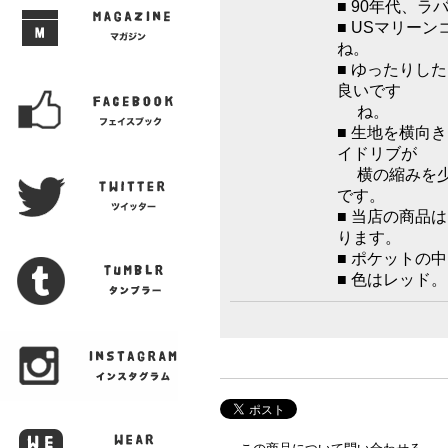
■ 90年代、
■ USマリー
ね。
■ ゆったりし
良いです
ね。
■ 生地を横向
イドリブが
横の縮みを少
です。
■ 当店の商品
ります。
■ ポケットの
■ 色はレッド。