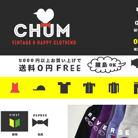
・ワンピース
・カットソー/スウェット
・ブラウス/シャツ
・スカート
・パンツ/ショーツ
・ジャケット/ニット
・Tシャツ
・ハット/スカーフ
・バッグ
・ブーツ/パンプス
・バッグ
・キャップ/ハット
・レザーシューズ/スニーカー
・ネクタイ
・マフラー
・アクセサリー
・ファイヤーキング
・雑貨/バンダナ
・プリントTシャツ
・バンド/ツアー
・キャラクター
・Nike/adidas/スポーツ
・チャンピオン
・サーフ/スケート
・ボーダー/総柄/無地
・フットボール/リンガー
・タンクトップ/NBA
・ポロシャツ
・半袖シャツ
・アロハ/サーフ/ボーリング
・ラルフ/ブランド
・無地/チェック/ストラ
・ワーク/ミリタリー/ウ
・ネル/ウール
・ショ
・アウ
・ジー
・Levi'
・ミリ
・コー
・コッ
・オー
・ジャ
ン
ン