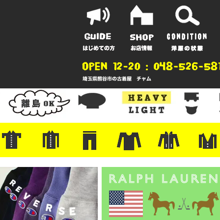
ポーツ
地
ンガー
A
ポロシャツ
半袖シャツ
アロハ/サーフ/ボーリング
・ラルフ/ブランド
・無地/チェック/ストライプ
・ワーク/ミリタリー/ウエスタ
・ネル/ウール
・ショートパンツ
・アウトドア/グラミチ
・ジーンズ/ペインター
・Levi's RED
・ミリタリー/ワーク
・コーデュロイ/スタプレ
・コットン/スラックス/チノ
・オーバーオール/つなぎ
・ジャージ/スウェット/ナイロ
・セントジェームス/ルミノア
・ロンT/サーマル/ラグビー
・プリント/半袖/スウェット
・チャンピオン/リバース
・パーカー
・デニム/コ
・アウトドア
・ジャージ/
・ミリタリー
・ウール/レ
・スーツ/ジ
ン
ン