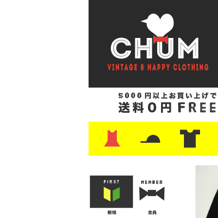
・ワンピース
・カットソー/スウェット
・ブラウス/シャツ
・スカート
・パンツ/ショーツ
・ジャケット/ニット
・Tシャツ
・ハット/スカーフ
・バッグ
・ブーツ/パンプス
・バッグ
・キャップ/ハット
・レザーシューズ/スニーカー
・ネクタイ
・マフラー
・アクセサリー
・ファイヤーキング
・雑貨/バンダナ
・プリントTシャツ
・バンド/ツアー
・キャラクター
・Nike/adidas/ス
・チャンピオン
・サーフ/スケート
・ボーダー/総柄/無
・フットボール/リ
・タンクトップ/NB
・
・
・