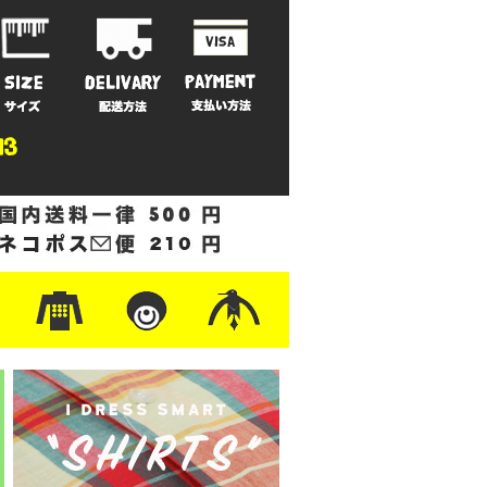
ットン
/フリース
ナイロン
/ワーク
ザー
レ