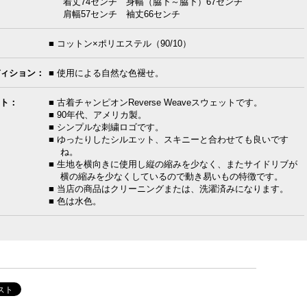
着丈74センチ 身幅（脇下～脇下）67センチ
肩幅57センチ 袖丈66センチ
■ コットン×ポリエステル（90/10）
ィション：
■ 使用による自然な色褪せ。
ト：
■ 古着チャンピオンReverse Weaveスウェットです。
■ 90年代、アメリカ製。
■ シンプルな刺繍ロゴです。
■ ゆったりしたシルエット、スキニーと合わせても良いです
ね。
■ 生地を横向きに使用し縦の縮みを少なく、またサイドリブが
横の縮みを少なくしているので動き易いもの特徴です。
■ 当店の商品はクリーニングまたは、洗濯済みになります。
■ 色は水色。