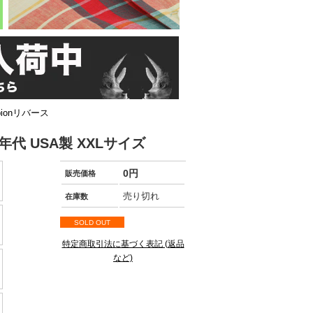
ionリバース
代 USA製 XXLサイズ
0円
販売価格
売り切れ
在庫数
SOLD OUT
特定商取引法に基づく表記 (返品
など)