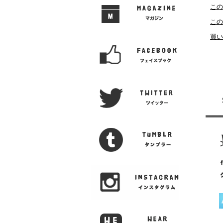
この
この
買い