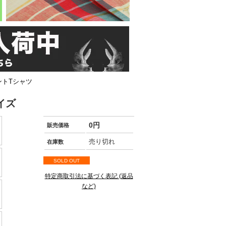
ントTシャツ
イズ
0円
販売価格
売り切れ
在庫数
SOLD OUT
特定商取引法に基づく表記 (返品
など)