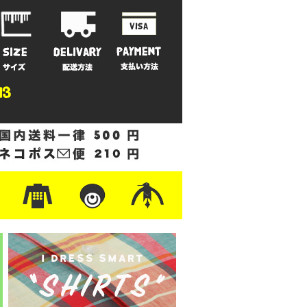
ットン
/フリース
ナイロン
/ワーク
ザー
レ