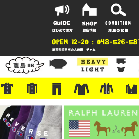
ポーツ
地
ンガー
A
ポロシャツ
半袖シャツ
アロハ/サーフ/ボーリング
・ラルフ/ブランド
・無地/チェック/ストライプ
・ワーク/ミリタリー/ウエスタ
・ネル/ウール
・ショートパンツ
・アウトドア/グラミチ
・ジーンズ/ペインター
・Levi's RED
・ミリタリー/ワーク
・コーデュロイ/スタプレ
・コットン/スラックス/チノ
・オーバーオール/つなぎ
・ジャージ/スウェット/ナイロ
・セントジェームス/ルミノア
・ロンT/サーマル/ラグビー
・プリント/半袖/スウェット
・チャンピオン/リバース
・パーカー
・デニム/コ
・アウトドア
・ジャージ/
・ミリタリー
・ウール/レ
・スーツ/ジ
ン
ン