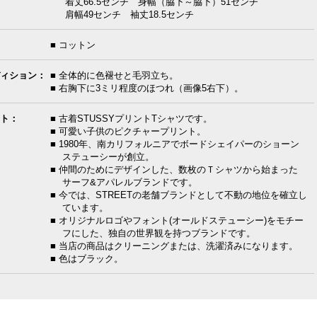
着丈66.5センチ 身幅（脇下～脇下）51センチ
肩幅49センチ 袖丈18.5センチ
■ コットン
ィション：
■ 全体的に色褪せと毛羽立ち。
■ 右胸下に3ミリ程度のほつれ（画像5右下）。
ト：
■ 古着STUSSYプリントTシャツです。
■ 可愛い子供のピクチャープリント。
■ 1980年、南カリフォルニアでボードシェイパーのショーン
ステューシーが創立。
■ 仲間のためにデザインした、数枚のＴシャツから始まった
サーフ&アパレルブランドです。
■ 今では、STREETの老舗ブランドとして不動の地位を確立し
ています。
■ オリジナルロゴやフォント(オールドステューシー)をモチー
フにした、独自の世界観を持つブランドです。
■ 当店の商品はクリーニングまたは、洗濯済みになります。
■ 色はブラック。