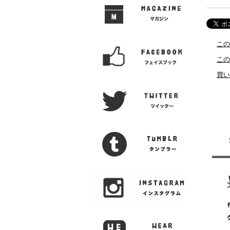
この
この
買い