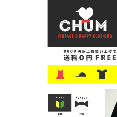
・ワンピース
・カットソー/スウェット
・ブラウス/シャツ
・スカート
・パンツ/ショーツ
・ジャケット/ニット
・Tシャツ
・ハット/スカーフ
・バッグ
・ブーツ/パンプス
・バッグ
・キャップ/ハット
・レザーシューズ/スニーカー
・ネクタイ
・マフラー
・アクセサリー
・ファイヤーキング
・雑貨/バンダナ
・プリントTシャツ
・バンド/ツアー
・キャラクター
・Nike/adidas/ス
・チャンピオン
・サーフ/スケート
・ボーダー/総柄/無
・フットボール/リ
・タンクトップ/NB
・
・
・