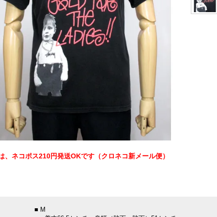
は、ネコポス210円発送OKです（クロネコ新メール便）
：
■ M