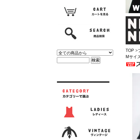
TOP
>
Mサイ