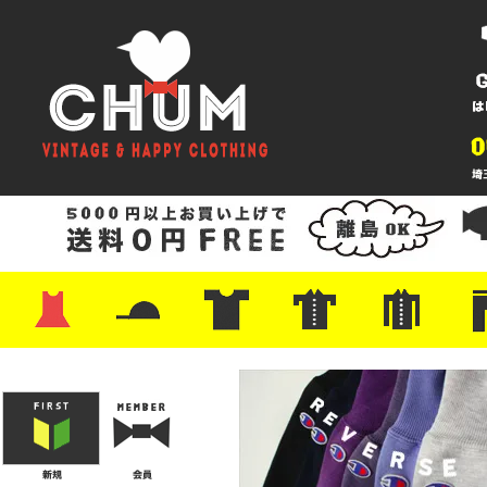
・ワンピース
・カットソー/スウェット
・ブラウス/シャツ
・スカート
・パンツ/ショーツ
・ジャケット/ニット
・Tシャツ
・ハット/スカーフ
・バッグ
・ブーツ/パンプス
・バッグ
・キャップ/ハット
・レザーシューズ/スニーカー
・ネクタイ
・マフラー
・アクセサリー
・ファイヤーキング
・雑貨/バンダナ
・プリントTシャツ
・バンド/ツアー
・キャラクター
・Nike/adidas/スポーツ
・チャンピオン
・サーフ/スケート
・ボーダー/総柄/無地
・フットボール/リンガー
・タンクトップ/NBA
・ポロシャツ
・半袖シャツ
・アロハ/サーフ/ボーリング
・ラルフ/ブランド
・無地/チェック/ストラ
・ワーク/ミリタリー/ウ
・ネル/ウール
・ショ
・アウ
・ジー
・Levi'
・ミリ
・コー
・コッ
・オー
・ジャ
ン
ン